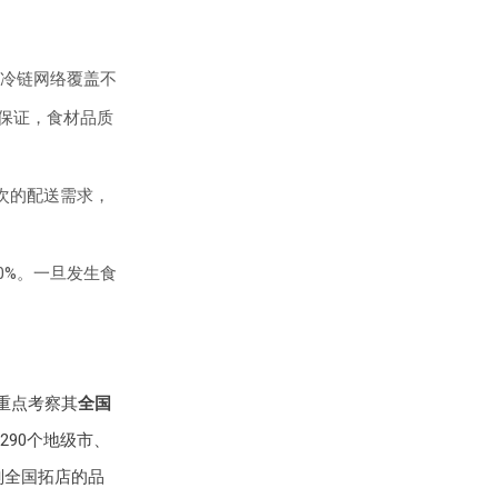
冷链网络覆盖不
保证，食材品质
次的配送需求，
0%。一旦发生食
重点考察其
全国
290个地级市、
划全国拓店的品