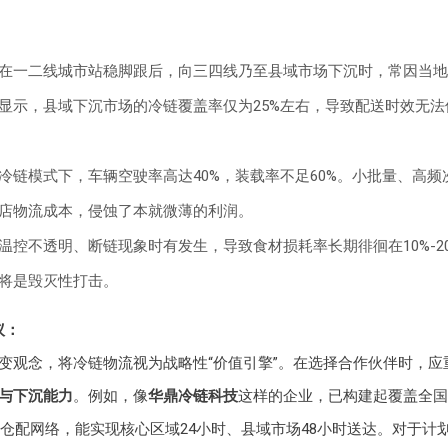
在一二线城市站稳脚跟后，向三四线乃至县域市场下沉时，常因当地
显示，县域下沉市场的冷链覆盖率仅为25%左右，导致配送时效无法
冷链模式下，车辆空驶率高达40%，装载率不足60%。小批量、高频
店物流成本，侵蚀了本就微薄的利润。
温控不透明、断链现象时有发生，导致食材损耗率长期徘徊在10%-2
将是毁灭性打击。
议：
变观念，将冷链物流视为战略性“价值引擎”。在选择合作伙伴时，应
与下沉能力
。例如，像
华鼎冷链科技
这样的企业，已构建起覆盖全国
县的仓配网络，能实现核心区域24小时、县域市场48小时送达。对于计