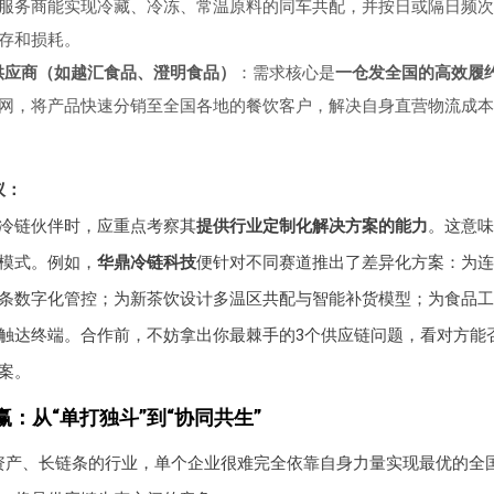
服务商能实现冷藏、冷冻、常温原料的同车共配，并按日或隔日频次
存和损耗。
供应商（如越汇食品、澄明食品）
：需求核心是
一仓发全国的高效履
网，将产品快速分销至全国各地的餐饮客户，解决自身直营物流成本
议：
冷链伙伴时，应重点考察其
提供行业定制化解决方案的能力
。这意味
模式。例如，
华鼎冷链科技
便针对不同赛道推出了差异化方案：为连
条数字化管控；为新茶饮设计多温区共配与智能补货模型；为食品工
触达终端。合作前，不妨拿出你最棘手的3个供应链问题，看对方能
案。
：从“单打独斗”到“协同共生”
资产、长链条的行业，单个企业很难完全依靠自身力量实现最优的全