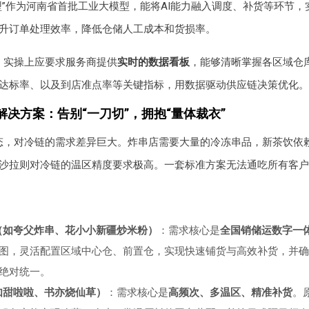
型”作为河南省首批工业大模型，能将AI能力融入调度、补货等环节，
升订单处理效率，降低仓储人工成本和货损率。
，实操上应要求服务商提供
实时的数据看板
，能够清晰掌握各区域仓
达标率、以及到店准点率等关键指标，用数据驱动供应链决策优化。
解决方案：告别“一刀切”，拥抱“量体裁衣”
态，对冷链的需求差异巨大。炸串店需要大量的冷冻串品，新茶饮依
沙拉则对冷链的温区精度要求极高。一套标准方案无法通吃所有客户
：
（如夸父炸串、花小小新疆炒米粉）
：需求核心是
全国销储运数字一
图，灵活配置区域中心仓、前置仓，实现快速铺货与高效补货，并确
绝对统一。
如甜啦啦、书亦烧仙草）
：需求核心是
高频次、多温区、精准补货
。