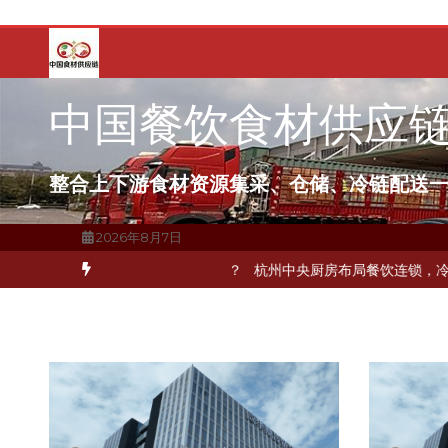
跳
至
内
容
中国餐饮食材供应
整合上下游食材资源集采、仓储、冷链配送
2026年8月7日
如何破解冻品食材流通难题？
杭州中央厨房布局餐饮连锁，冷链配送如