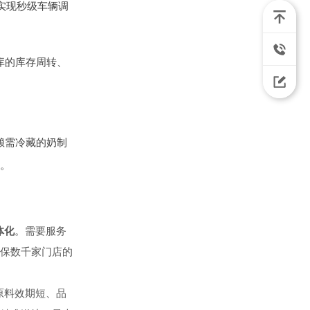
实现秒级车辆调
库的库存周转、
赖需冷藏的奶制
。
体化
。需要服务
保数千家门店的
原料效期短、品