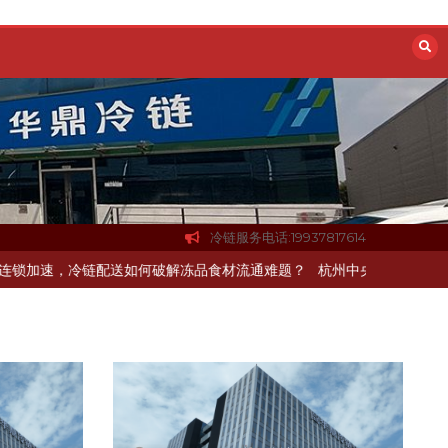
冷链服务电话:19937817614
冷链配送如何破解冻品食材流通难题？
杭州中央厨房布局餐饮连锁，冷