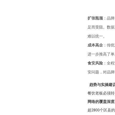
扩张瓶颈
：品牌
足而受阻。数据
难以统一。
成本高企
：传统
进一步推高了单
食安风险
：全程
安问题，对品牌
趋势与实操建
餐饮老板必须转
网络的覆盖深度
超2800个区