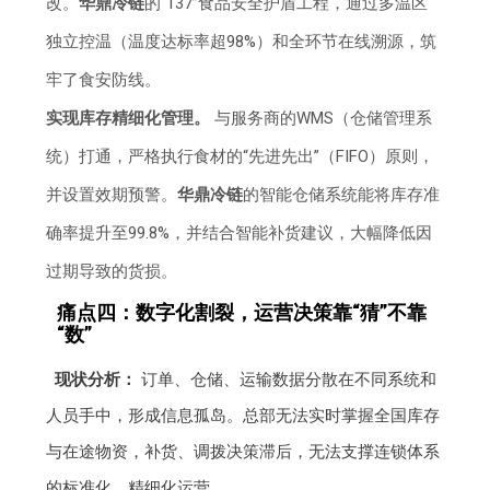
改。
华鼎冷链
的“137”食品安全护盾工程，通过多温区
独立控温（温度达标率超98%）和全环节在线溯源，筑
牢了食安防线。
实现库存精细化管理。
与服务商的WMS（仓储管理系
统）打通，严格执行食材的“先进先出”（FIFO）原则，
并设置效期预警。
华鼎冷链
的智能仓储系统能将库存准
确率提升至99.8%，并结合智能补货建议，大幅降低因
过期导致的货损。
痛点四：数字化割裂，运营决策靠“猜”不靠
“数”
现状分析：
订单、仓储、运输数据分散在不同系统和
人员手中，形成信息孤岛。总部无法实时掌握全国库存
与在途物资，补货、调拨决策滞后，无法支撑连锁体系
的标准化、精细化运营。