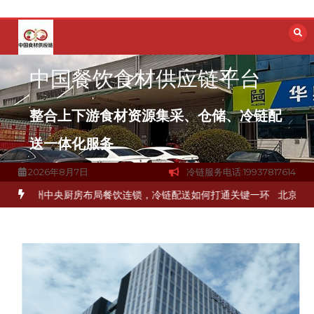
跳
至
内
容
中国餐饮食材供应链平台
整合上下游食材资源集采、仓储、冷链配
送一体化服务
2026年8月7日
冷链服务电话:19937817614
解冻品食材流通难题？
杭州中央厨房布局餐饮连锁，冷链配送如何打通关