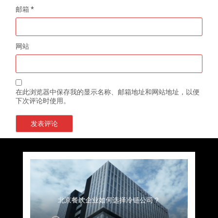
邮箱
*
网站
在此浏览器中保存我的显示名称、邮箱地址和网站地址，以便
下次评论时使用。
上海餐饮连锁加速，冷链配送如何破解冻品食材
杭州中央厨房布局餐饮连锁，冷链配送如何打通
深圳冷链物流如何护航餐饮连锁？冻品食材流通
武汉冻品配送三要素：控温、时效、低成本如何
重庆冷链布局解冻食材运输密码，餐饮连锁如何
北京餐饮仓配一体化的核心价值与落地实践解析
北京餐饮企业如何选择冷链公司？
流通难题？
稳控品质？
关键一环
全解析
兼得？