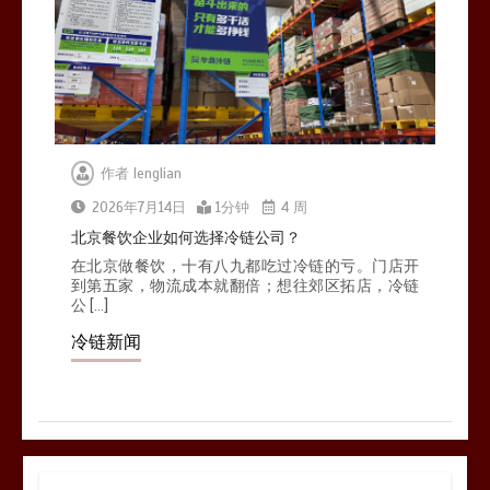
作者
lenglian
2026年7月14日
1分钟
4 周
北京餐饮企业如何选择冷链公司？
在北京做餐饮，十有八九都吃过冷链的亏。门店开
到第五家，物流成本就翻倍；想往郊区拓店，冷链
公 […]
冷链新闻