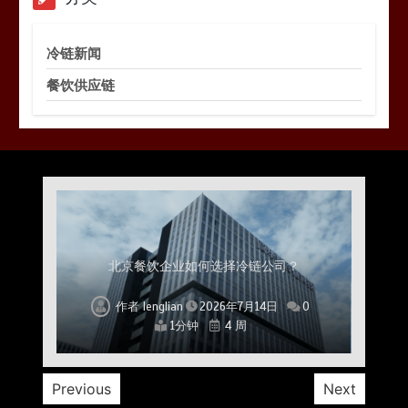
冷链新闻
餐饮供应链
上海餐饮连锁加速，冷链配送如何破解冻品食材
杭州中央厨房布局餐饮连锁，冷链配送如何打通
深圳冷链物流如何护航餐饮连锁？冻品食材流通
武汉冻品配送三要素：控温、时效、低成本如何
重庆冷链布局解冻食材运输密码，餐饮连锁如何
北京餐饮仓配一体化的核心价值与落地实践解析
北京餐饮企业如何选择冷链公司？
流通难题？
稳控品质？
关键一环
全解析
兼得？
作者
作者
作者
作者
作者
作者
作者
lenglian
lenglian
lenglian
lenglian
lenglian
lenglian
lenglian
2026年7月14日
2026年7月14日
2026年7月14日
2026年7月14日
2026年7月14日
2026年7月14日
2026年7月14日
0
0
0
0
0
0
0
1分钟
1分钟
1分钟
1分钟
1分钟
1分钟
1分钟
4 周
4 周
4 周
4 周
4 周
4 周
4 周
Previous
Next