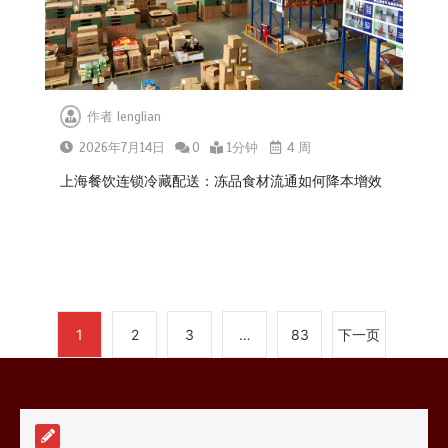
0
1分钟
作者
lenglian
2026年7月14日
0
1分钟
4 周
深圳冷链物流如何护航餐饮连锁？冻
品食材流通全解析
上海餐饮连锁冷藏配送：冻品食材流通如何降本增效
0
1分钟
上海餐饮连锁加速，冷链配送如何破
1
2
3
…
83
下一页
解冻品食材流通难题？
0
1分钟