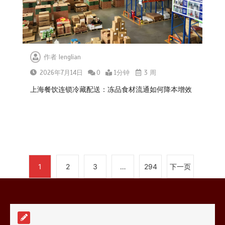
0
1分钟
作者
lenglian
2026年7月14日
0
1分钟
3 周
深圳冷链物流如何护航餐饮连锁？冻
品食材流通全解析
上海餐饮连锁冷藏配送：冻品食材流通如何降本增效
0
1分钟
上海餐饮连锁加速，冷链配送如何破
1
2
3
…
294
下一页
解冻品食材流通难题？
0
1分钟