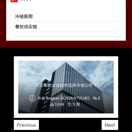
冷链新闻
餐饮供应链
上海餐饮连锁加速，冷链配送如何破解冻品食材
杭州中央厨房布局餐饮连锁，冷链配送如何打通
深圳冷链物流如何护航餐饮连锁？冻品食材流通
武汉冻品配送三要素：控温、时效、低成本如何
重庆冷链布局解冻食材运输密码，餐饮连锁如何
北京餐饮仓配一体化的核心价值与落地实践解析
北京餐饮企业如何选择冷链公司？
流通难题？
稳控品质？
关键一环
全解析
兼得？
作者
作者
作者
作者
作者
作者
作者
lenglian
lenglian
lenglian
lenglian
lenglian
lenglian
lenglian
2026年7月14日
2026年7月14日
2026年7月14日
2026年7月14日
2026年7月14日
2026年7月14日
2026年7月14日
0
0
0
0
0
0
0
1分钟
1分钟
1分钟
1分钟
1分钟
1分钟
1分钟
3 周
3 周
3 周
3 周
3 周
3 周
3 周
Previous
Next