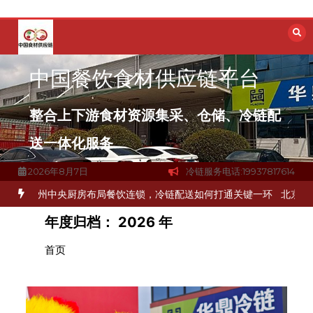
跳
至
内
容
中国餐饮食材供应链平台
整合上下游食材资源集采、仓储、冷链配
送一体化服务
2026年8月7日
冷链服务电话:19937817614
如何破解冻品食材流通难题？
杭州中央厨房布局餐饮连锁，冷链配送如
年度归档：
2026 年
首页