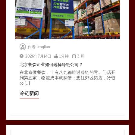
作者
lenglian
2026年7月14日
1分钟
3 周
北京餐饮企业如何选择冷链公司？
在北京做餐饮，十有八九都吃过冷链的亏。门店开
到第五家，物流成本就翻倍；想往郊区拓店，冷链
公 […]
冷链新闻