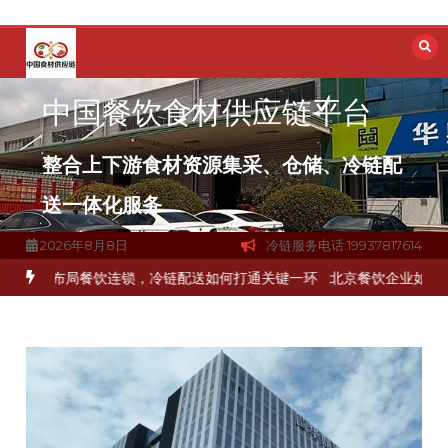
跳
至
内
容
中国餐饮食材供应链平台
整合上下游食材资源集采、仓储、冷链配
送一体化服务
2026年8月8日
冷链服务电话:19937817614
流通难题？
杭州中央厨房布局餐饮连锁，冷链配送如何打通关键一环