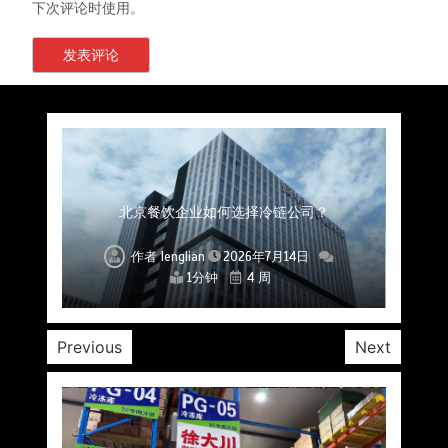
下次评论时使用。
上海餐饮连锁加速，冷链配送如何破解冻品食材
杭州中央厨房布局餐饮连锁，冷链配送如何打通
深圳冷链物流如何护航餐饮连锁？冻品食材流通
武汉冻品配送三要素：控温、时效、低成本如何
重庆冷链布局解冻食材运输密码，餐饮连锁如何
北京餐饮仓配一体化的核心价值与落地实践解析
北京餐饮企业如何选择冷链公司？
流通难题？
稳控品质？
关键一环
全解析
兼得？
作者
作者
作者
作者
作者
作者
作者
lenglian
lenglian
lenglian
lenglian
lenglian
lenglian
lenglian
2026年7月14日
2026年7月14日
2026年7月14日
2026年7月14日
2026年7月14日
2026年7月14日
2026年7月14日
1分钟
1分钟
1分钟
1分钟
1分钟
1分钟
1分钟
4 周
4 周
4 周
4 周
4 周
4 周
4 周
Previous
Next