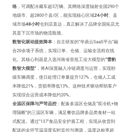
络
，可调配冷藏车超5万辆。其网络深度辐射全国290个
地级市、超2800个县/区，能实现核心区域
24小时
、县
域市场
48小时
仓到店直达，真正解决了品牌全国拓店尤
其是下沉市场的物流瓶颈。
数智化驱动提效降本
：自主研发的“华鼎云SaaS平台”融
合20余项子系统，实现订单、仓储、运输全流程在线
化。其核心利器是入选河南省首批工业大模型的
“雪豹
数智大模型”
，将AI深度融入冷链调度与运营，实现秒
级车辆调度，使日处理订单量提升127%，仓储人工成
本降低21%，货损率降低13%。这种技术驱动帮助客户
实现综合运营成本降低约20%。
全温区保障与严苛品控
：配备多温区仓储及“双冷机+物
理隔断”的三温区车辆，满足餐饮品牌多品类食材一站
式配送。通过“137”食品安全护盾工程，实现从收货到
配送的全环节温湿度实时监控与溯源，温度达标率超