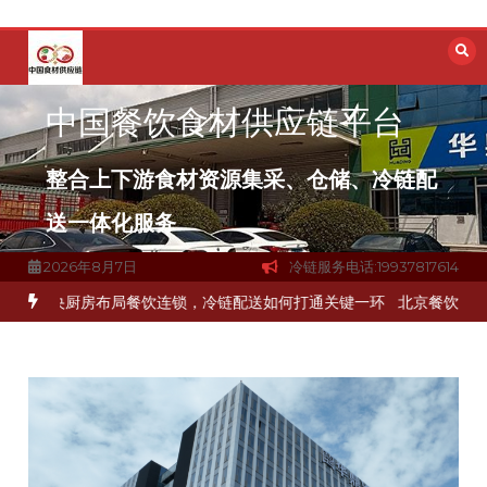
跳
至
内
容
中国餐饮食材供应链平台
整合上下游食材资源集采、仓储、冷链配
送一体化服务
2026年8月7日
冷链服务电话:19937817614
冻品食材流通难题？
杭州中央厨房布局餐饮连锁，冷链配送如何打通关