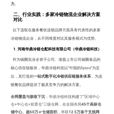
力
。
二、行业实践：多家冷链物流企业解决方案
对比
以下选取在服务餐饮连锁品牌方面具有代表性的多家
冷链物流企业，从不同维度对比其服务模式与优势。
1. 河南华鼎冷链仓配科技有限公司（华鼎冷链科技）
作为锅圈实业全资子公司、港股上市公司锅圈食品的
核心供应链板块，华鼎冷链科技以“中国的Sysco”为定
位，其打造的
一站式数字化冷链供应链服务体系
，为连
锁餐饮品牌提供了极具竞争力的解决方案。
全网覆盖与极致下沉
：华鼎冷链科技构建了“区域中心
仓+中心仓+前置仓”三级仓网，在全国布局
45个高标仓
储中心、超60万㎡仓储面积
，串联
12.5万条干支线网