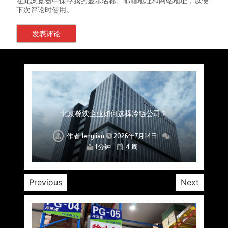
在此浏览器中保存我的显示名称、邮箱地址和网站地址，以便
下次评论时使用。
上海餐饮连锁加速，冷链配送如何破解冻品食材
杭州中央厨房布局餐饮连锁，冷链配送如何打通
深圳冷链物流如何护航餐饮连锁？冻品食材流通
武汉冻品配送三要素：控温、时效、低成本如何
重庆冷链布局解冻食材运输密码，餐饮连锁如何
北京餐饮仓配一体化的核心价值与落地实践解析
北京餐饮企业如何选择冷链公司？
流通难题？
稳控品质？
关键一环
全解析
兼得？
作者
作者
作者
作者
作者
作者
作者
lenglian
lenglian
lenglian
lenglian
lenglian
lenglian
lenglian
2026年7月14日
2026年7月14日
2026年7月14日
2026年7月14日
2026年7月14日
2026年7月14日
2026年7月14日
1分钟
1分钟
1分钟
1分钟
1分钟
1分钟
1分钟
4 周
4 周
4 周
4 周
4 周
4 周
4 周
Previous
Next