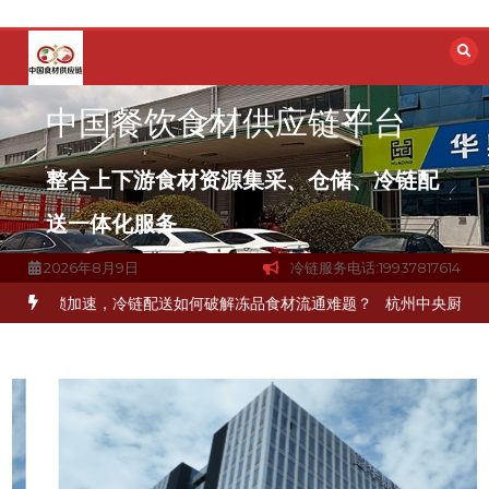
跳
至
内
容
中国餐饮食材供应链平台
整合上下游食材资源集采、仓储、冷链配
送一体化服务
2026年8月9日
冷链服务电话:19937817614
加速，冷链配送如何破解冻品食材流通难题？
杭州中央厨房布局餐饮连