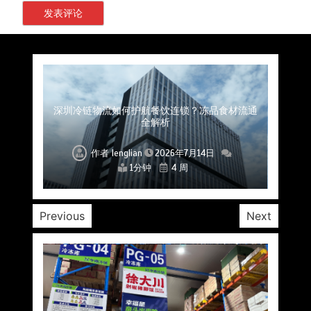
上海餐饮连锁加速，冷链配送如何破解冻品食材
杭州中央厨房布局餐饮连锁，冷链配送如何打通
深圳冷链物流如何护航餐饮连锁？冻品食材流通
武汉冻品配送三要素：控温、时效、低成本如何
重庆冷链布局解冻食材运输密码，餐饮连锁如何
北京餐饮仓配一体化的核心价值与落地实践解析
北京餐饮企业如何选择冷链公司？
流通难题？
稳控品质？
关键一环
全解析
兼得？
作者
作者
作者
作者
作者
作者
作者
lenglian
lenglian
lenglian
lenglian
lenglian
lenglian
lenglian
2026年7月14日
2026年7月14日
2026年7月14日
2026年7月14日
2026年7月14日
2026年7月14日
2026年7月14日
1分钟
1分钟
1分钟
1分钟
1分钟
1分钟
1分钟
4 周
4 周
4 周
4 周
4 周
4 周
4 周
Previous
Next