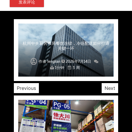
上海餐饮连锁加速，冷链配送如何破解冻品食材
杭州中央厨房布局餐饮连锁，冷链配送如何打通
深圳冷链物流如何护航餐饮连锁？冻品食材流通
武汉冻品配送三要素：控温、时效、低成本如何
重庆冷链布局解冻食材运输密码，餐饮连锁如何
北京餐饮仓配一体化的核心价值与落地实践解析
北京餐饮企业如何选择冷链公司？
流通难题？
稳控品质？
关键一环
全解析
兼得？
作者
作者
作者
作者
作者
作者
作者
lenglian
lenglian
lenglian
lenglian
lenglian
lenglian
lenglian
2026年7月14日
2026年7月14日
2026年7月14日
2026年7月14日
2026年7月14日
2026年7月14日
2026年7月14日
1分钟
1分钟
1分钟
1分钟
1分钟
1分钟
1分钟
3 周
3 周
3 周
3 周
3 周
3 周
3 周
Previous
Next