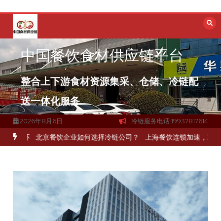
跳
至
内
容
中国餐饮食材供应链平台
整合上下游食材资源集采、仓储、冷链配
送一体化服务
2026年8月6日
冷链服务电话:19937817614
一环
北京餐饮企业如何选择冷链公司？
上海餐饮连锁加速，冷链配送