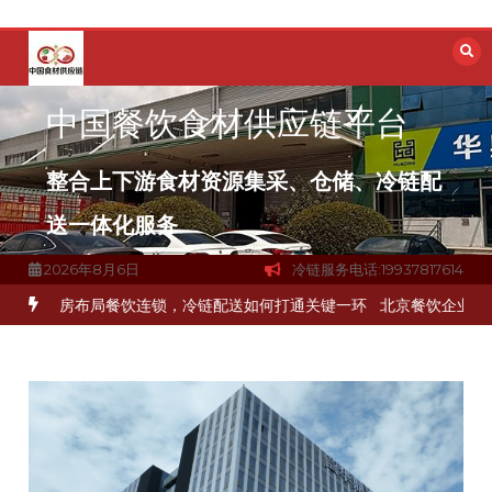
跳
至
内
容
中国餐饮食材供应链平台
整合上下游食材资源集采、仓储、冷链配
送一体化服务
2026年8月6日
冷链服务电话:19937817614
流通难题？
杭州中央厨房布局餐饮连锁，冷链配送如何打通关键一环