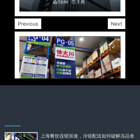
1分钟
1分钟
1分钟
1分钟
1分钟
1分钟
1分钟
3 周
3 周
3 周
3 周
3 周
3 周
3 周
Previous
Next
上海餐饮连锁加速，冷链配送如何破解冻品食