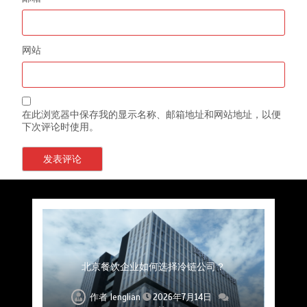
网站
在此浏览器中保存我的显示名称、邮箱地址和网站地址，以便
下次评论时使用。
上海餐饮连锁加速，冷链配送如何破解冻品食材
杭州中央厨房布局餐饮连锁，冷链配送如何打通
深圳冷链物流如何护航餐饮连锁？冻品食材流通
武汉冻品配送三要素：控温、时效、低成本如何
重庆冷链布局解冻食材运输密码，餐饮连锁如何
北京餐饮仓配一体化的核心价值与落地实践解析
北京餐饮企业如何选择冷链公司？
流通难题？
稳控品质？
关键一环
全解析
兼得？
作者
作者
作者
作者
作者
作者
作者
lenglian
lenglian
lenglian
lenglian
lenglian
lenglian
lenglian
2026年7月14日
2026年7月14日
2026年7月14日
2026年7月14日
2026年7月14日
2026年7月14日
2026年7月14日