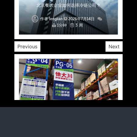
上海餐饮连锁加速，冷链配送如何破解冻品食材
杭州中央厨房布局餐饮连锁，冷链配送如何打通
深圳冷链物流如何护航餐饮连锁？冻品食材流通
武汉冻品配送三要素：控温、时效、低成本如何
重庆冷链布局解冻食材运输密码，餐饮连锁如何
北京餐饮仓配一体化的核心价值与落地实践解析
北京餐饮企业如何选择冷链公司？
流通难题？
稳控品质？
关键一环
全解析
兼得？
作者
作者
作者
作者
作者
作者
作者
lenglian
lenglian
lenglian
lenglian
lenglian
lenglian
lenglian
2026年7月14日
2026年7月14日
2026年7月14日
2026年7月14日
2026年7月14日
2026年7月14日
2026年7月14日
1分钟
1分钟
1分钟
1分钟
1分钟
1分钟
1分钟
3 周
3 周
3 周
3 周
3 周
3 周
3 周
Previous
Next