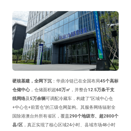
硬核基建，全网下沉
：华鼎冷链已在全国布局
45个高标
仓储中心
，仓储面积超
60万㎡
，并整合
12.5万条干支
线网络
及
5万余辆
可调配冷藏车，构建了“区域中心仓
+中心仓+前置仓”的三级仓网架构。其服务网络辐射全
国除港澳台外所有省区，覆盖
290个地级市、超2800个
县/区
，真正实现了核心区域24小时、县域市场48小时