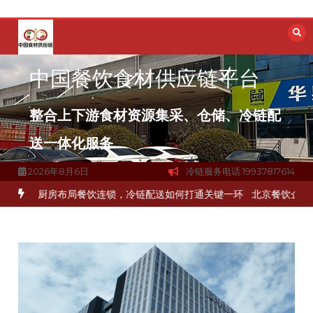
跳
至
内
容
中国餐饮食材供应链平台
整合上下游食材资源集采、仓储、冷链配
送一体化服务
2026年8月6日
冷链服务电话:19937817614
品食材流通难题？
杭州中央厨房布局餐饮连锁，冷链配送如何打通关键