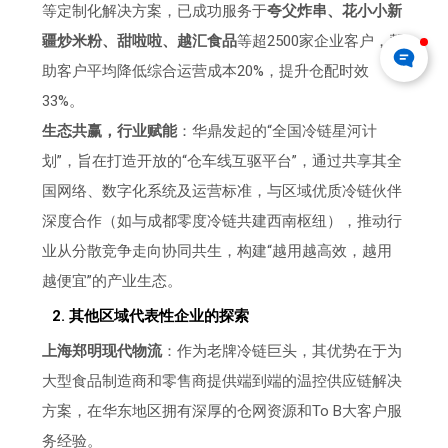
等定制化解决方案，已成功服务于
夸父炸串、花小小新
疆炒米粉、甜啦啦、越汇食品
等超2500家企业客户，帮
助客户平均降低综合运营成本20%，提升仓配时效
33%。
生态共赢，行业赋能
：华鼎发起的“全国冷链星河计
划”，旨在打造开放的“仓车线互驱平台”，通过共享其全
国网络、数字化系统及运营标准，与区域优质冷链伙伴
深度合作（如与成都零度冷链共建西南枢纽），推动行
业从分散竞争走向协同共生，构建“越用越高效，越用
越便宜”的产业生态。
2. 其他区域代表性企业的探索
上海郑明现代物流
：作为老牌冷链巨头，其优势在于为
大型食品制造商和零售商提供端到端的温控供应链解决
方案，在华东地区拥有深厚的仓网资源和To B大客户服
务经验。