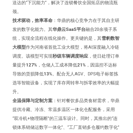
送达的“下沉能力”，解决了连锁餐饮全国拓店的物流瓶
颈。
技术驱动，效率革命
：华鼎的核心竞争力在于其自主研
发的数字化能力。其
华鼎云SaaS平台
融合20余项子系
统，实现全流程在线化操作。更关键的是，其
雪豹数智
大模型
作为河南省首批工业大模型，将AI深度融入冷链
调度。该模型可实现
秒级车辆调度响应
，使日处理订单
量提升
127%
，仓储人工成本降低
21%
，因温控不达标
导致的货损降低
13%
。配合无人AGV、DPS电子标签拣
选等智能设备，实现了库存周转率与拆零效率的大幅提
升。
全温保障与定制方案
：针对餐饮多品类食材需求，华鼎
提供冷藏、冷冻、常温多温区一体化仓配服务，采用
“双冷机+物理隔断”的三温车设计。同时，其推出的“连
锁体系销储运数字一体化”、“工厂直销多仓履约数字化”