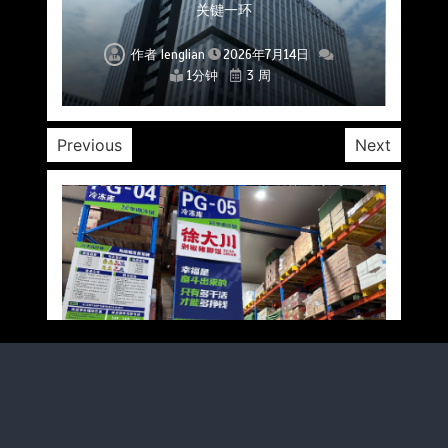
北京餐饮仓配一体化的核心价值与落地实践解析
北京餐饮企业如何选择冷链公司？
流通难题？
稳控品质？
关键一环
全解析
兼得？
作者
作者
作者
作者
作者
作者
作者
lenglian
lenglian
lenglian
lenglian
lenglian
lenglian
lenglian
2026年7月14日
2026年7月14日
2026年7月14日
2026年7月14日
2026年7月14日
2026年7月14日
2026年7月14日
1分钟
1分钟
1分钟
1分钟
1分钟
1分钟
1分钟
3 周
3 周
3 周
3 周
3 周
3 周
3 周
Previous
Next