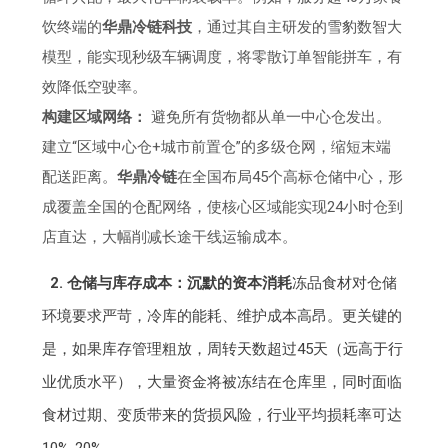
饮终端的
华鼎冷链科技
，通过其自主研发的雪豹数智大
模型，能实现秒级车辆调度，将零散订单智能拼车，有
效降低空驶率。
构建区域网络：
避免所有货物都从单一中心仓发出。
建立“区域中心仓+城市前置仓”的多级仓网，缩短末端
配送距离。
华鼎冷链
在全国布局45个高标仓储中心，形
成覆盖全国的仓配网络，使核心区域能实现24小时仓到
店直达，大幅削减长途干线运输成本。
2. 仓储与库存成本：沉默的资本消耗
冻品食材对仓储
环境要求严苛，冷库的能耗、维护成本高昂。更关键的
是，如果库存管理粗放，周转天数超过45天（远高于行
业优质水平），大量资金将被冻结在仓库里，同时面临
食材过期、变质带来的货损风险，行业平均损耗率可达