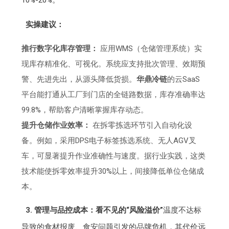
10%-20%。
实操建议：
推行数字化库存管理：
应用WMS（仓储管理系统）实
现库存精准化、可视化。系统应支持批次管理、效期预
警、先进先出，从源头降低货损。
华鼎冷链
的云SaaS
平台能打通从工厂到门店的全链路数据，库存准确率达
99.8%，帮助客户清晰掌握库存动态。
提升仓储作业效率：
在拆零拣选环节引入自动化设
备。例如，采用DPS电子标签拣选系统、无人AGV叉
车，可显著提升作业准确性与速度。据行业实践，这类
技术能使拆零效率提升30%以上，间接降低单位仓储成
本。
3. 管理与品控成本：看不见的“风险溢价”
温度不达标
导致的食材报废、食安问题引发的品牌危机，其代价远