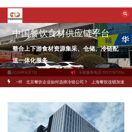
跳
至
内
容
中国餐饮食材供应链平台
整合上下游食材资源集采、仓储、冷链配
送一体化服务
2026年8月7日
冷链服务电话:19937817614
键一环
北京餐饮企业如何选择冷链公司？
上海餐饮连锁加速，冷链配送