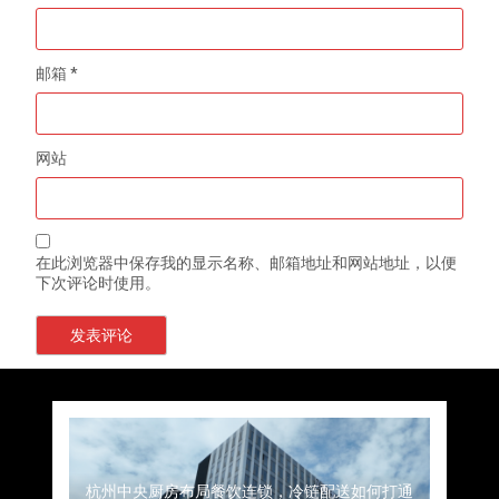
邮箱
*
网站
在此浏览器中保存我的显示名称、邮箱地址和网站地址，以便
下次评论时使用。
上海餐饮连锁加速，冷链配送如何破解冻品食材
杭州中央厨房布局餐饮连锁，冷链配送如何打通
深圳冷链物流如何护航餐饮连锁？冻品食材流通
武汉冻品配送三要素：控温、时效、低成本如何
重庆冷链布局解冻食材运输密码，餐饮连锁如何