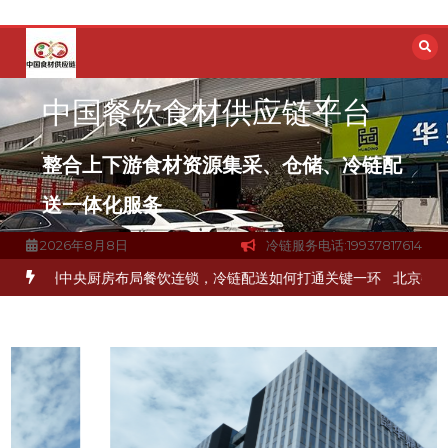
跳
至
内
容
中国餐饮食材供应链平台
整合上下游食材资源集采、仓储、冷链配
送一体化服务
2026年8月8日
冷链服务电话:19937817614
解冻品食材流通难题？
杭州中央厨房布局餐饮连锁，冷链配送如何打通