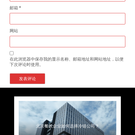
邮箱
*
网站
在此浏览器中保存我的显示名称、邮箱地址和网站地址，以便
下次评论时使用。
上海餐饮连锁加速，冷链配送如何破解冻品食材
杭州中央厨房布局餐饮连锁，冷链配送如何打通
深圳冷链物流如何护航餐饮连锁？冻品食材流通
武汉冻品配送三要素：控温、时效、低成本如何
重庆冷链布局解冻食材运输密码，餐饮连锁如何
北京餐饮仓配一体化的核心价值与落地实践解析
北京餐饮企业如何选择冷链公司？
流通难题？
稳控品质？
关键一环
全解析
兼得？