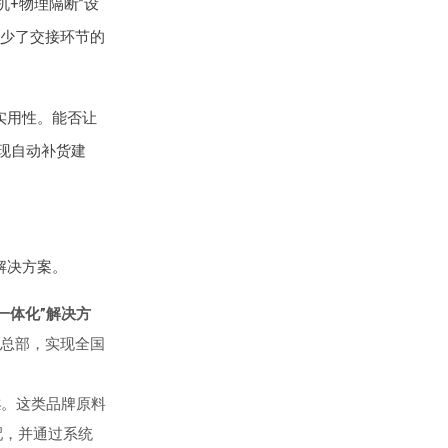
机+物理隔断”设
少了交接环节的
实用性。能否让
现自动补货建
解决方案。
一体化”解决方
总部，实现全国
案
。这类品牌原料
配，并通过系统