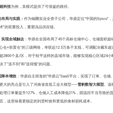
链科技
为例，其模式提供了可借鉴的路径。
的布局与实践：
作为锅圈实业全资子公司，华鼎定位“中国的Sysco”
软技术”的双重投入，重塑冻品供应链。
，实现全域触达
：华鼎在全国布局了45个高标仓储中心，仓储面积超
中心仓+前置仓”的三级网络，串联起12.5万条干支线，可调配冷藏车超
超2800个县/区，对于桂平这样的县域市场，能够实现核心区域24小
了“送不到”和“送得慢”的问题。
现降本增效
：华鼎自主研发的“华鼎云”SaaS平台，实现了订单、仓
更大的亮点是引入了河南省首批工业大模型——
雪豹数智大模型
。该
处理订单量提升127%，仓储人工成本降低21%，因温控不当导致的货
言，这意味着更稳定的到货时效和更低的食材损耗成本。