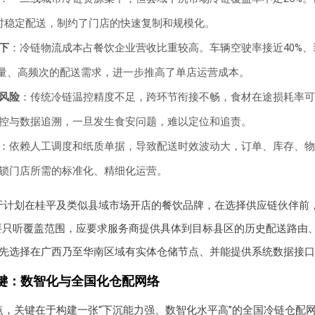
8小时稳定配送，制约了门店的快速复制和规模化。
下
：冷链物流成本占餐饮企业营收比重较高。车辆空驶率接近40%、
批量、高频次的配送需求，进一步推高了单店运营成本。
风险
：传统冷链温控精度不足，跨环节衔接不畅，食材在途损耗率可达1
控与数据追溯，一旦发生食安问题，难以定位和追责。
：依赖人工调度和纸质单据，导致配送时效波动大，订单、库存、物
锁门店所需的标准化、精细化运营。
于计划在桂平及类似县域市场开店的餐饮品牌，在选择供应链伙伴前，
要只听覆盖范围，应要求服务商提供具体到目标县区的历史配送路由
先选择在广西乃至华南区域有实体仓储节点、并能提供系统数据接口
键：数智化与全国化仓配网络
点，关键在于构建一张“下沉能力强、数智化水平高”的全国冷链仓配