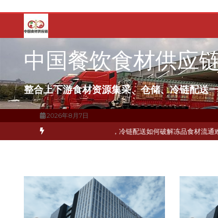
跳
至
内
容
中国餐饮食材供应
整合上下游食材资源集采、仓储、冷链配送
2026年8月7日
打通关键一环
北京餐饮企业如何选择冷链公司？
上海餐饮连锁加速，冷