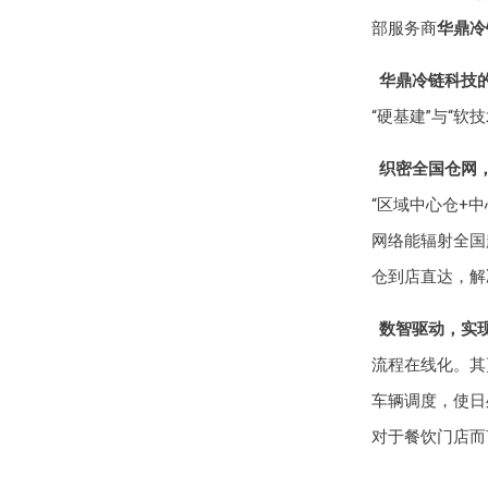
部服务商
华鼎冷
华鼎冷链科技
“硬基建”与“
织密全国仓网
“区域中心仓+
网络能辐射全国
仓到店直达，解决
数智驱动，实
流程在线化。其
车辆调度，使日
对于餐饮门店而