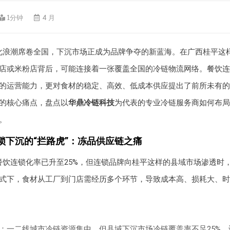
1分钟
4 月
化浪潮席卷全国，下沉市场正成为品牌争夺的新蓝海。在广西桂平这
店或米粉店背后，可能连接着一张覆盖全国的冷链物流网络。餐饮连
的运营能力，更对食材的稳定、高效、低成本供应提出了前所未有的
的核心痛点，盘点以
华鼎冷链科技
为代表的专业冷链服务商如何布局
。
锁下沉的“拦路虎”：冻品供应链之痛
餐饮连锁化率已升至25%，但连锁品牌向桂平这样的县域市场渗透时
式下，食材从工厂到门店需经历多个环节，导致成本高、损耗大、时
：
：一二线城市冷链资源集中，但县域下沉市场冷链覆盖率不足25%