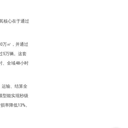
，其核心在于通过
60万㎡，并通过
过5万辆。这套
时、全域48小时
储、运输、结算全
模型能实现秒级
损率降低13%。