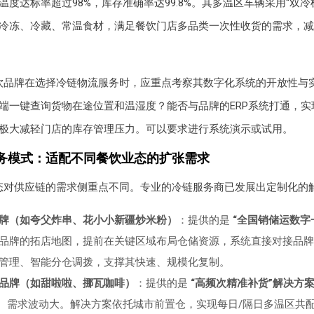
度达标率超过98%，库存准确率达99.8%。其多温区车辆采用“双冷
冷冻、冷藏、常温食材，满足餐饮门店多品类一次性收货的需求，减
饮品牌在选择冷链物流服务时，应重点考察其数字化系统的开放性与
端一键查询货物在途位置和温湿度？能否与品牌的ERP系统打通，实
极大减轻门店的库存管理压力。可以要求进行系统演示或试用。
务模式：适配不同餐饮业态的扩张需求
态对供应链的需求侧重点不同。专业的冷链服务商已发展出定制化的
牌（如夸父炸串、花小小新疆炒米粉）
：提供的是
“全国销储运数字
品牌的拓店地图，提前在关键区域布局仓储资源，系统直接对接品牌
管理、智能分仓调拨，支撑其快速、规模化复制。
品牌（如甜啦啦、挪瓦咖啡）
：提供的是
“高频次精准补货”解决方
短、需求波动大。解决方案依托城市前置仓，实现每日/隔日多温区共