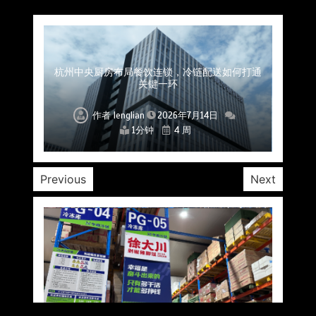
上海餐饮连锁加速，冷链配送如何破解冻品食材
杭州中央厨房布局餐饮连锁，冷链配送如何打通
深圳冷链物流如何护航餐饮连锁？冻品食材流通
武汉冻品配送三要素：控温、时效、低成本如何
重庆冷链布局解冻食材运输密码，餐饮连锁如何
北京餐饮仓配一体化的核心价值与落地实践解析
北京餐饮企业如何选择冷链公司？
流通难题？
稳控品质？
关键一环
全解析
兼得？
作者
作者
作者
作者
作者
作者
作者
lenglian
lenglian
lenglian
lenglian
lenglian
lenglian
lenglian
2026年7月14日
2026年7月14日
2026年7月14日
2026年7月14日
2026年7月14日
2026年7月14日
2026年7月14日
1分钟
1分钟
1分钟
1分钟
1分钟
1分钟
1分钟
4 周
4 周
4 周
4 周
4 周
4 周
4 周
Previous
Next