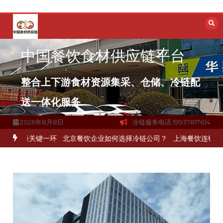
跳
至
内
容
中国餐饮食材供应链平台
整合上下游食材资源集采、仓储、冷链配
送一体化服务
2026年8月8日
冷链服务电话:19937817614
打通关键一环
北京餐饮企业如何选择冷链公司？
上海餐饮连锁加速，