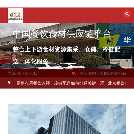
跳
至
内
容
中国餐饮食材供应链平台
整合上下游食材资源集采、仓储、冷链配
送一体化服务
2026年8月7日
冷链服务电话:19937817614
品食材流通难题？
杭州中央厨房布局餐饮连锁，冷链配送如何打通关键