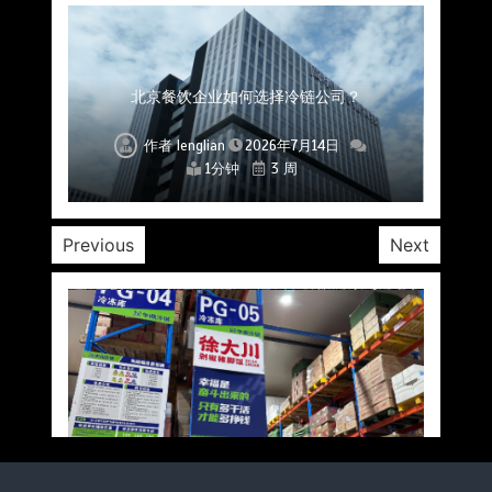
上海餐饮连锁加速，冷链配送如何破解冻品食材
杭州中央厨房布局餐饮连锁，冷链配送如何打通
深圳冷链物流如何护航餐饮连锁？冻品食材流通
武汉冻品配送三要素：控温、时效、低成本如何
重庆冷链布局解冻食材运输密码，餐饮连锁如何
北京餐饮仓配一体化的核心价值与落地实践解析
北京餐饮企业如何选择冷链公司？
流通难题？
稳控品质？
关键一环
全解析
兼得？
作者
作者
作者
作者
作者
作者
作者
lenglian
lenglian
lenglian
lenglian
lenglian
lenglian
lenglian
2026年7月14日
2026年7月14日
2026年7月14日
2026年7月14日
2026年7月14日
2026年7月14日
2026年7月14日
1分钟
1分钟
1分钟
1分钟
1分钟
1分钟
1分钟
3 周
3 周
3 周
3 周
3 周
3 周
3 周
Previous
Next