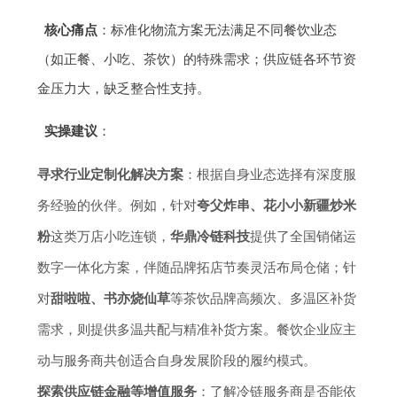
核心痛点
：标准化物流方案无法满足不同餐饮业态
（如正餐、小吃、茶饮）的特殊需求；供应链各环节资
金压力大，缺乏整合性支持。
实操建议
：
寻求行业定制化解决方案
：根据自身业态选择有深度服
务经验的伙伴。例如，针对
夸父炸串、花小小新疆炒米
粉
这类万店小吃连锁，
华鼎冷链科技
提供了全国销储运
数字一体化方案，伴随品牌拓店节奏灵活布局仓储；针
对
甜啦啦、书亦烧仙草
等茶饮品牌高频次、多温区补货
需求，则提供多温共配与精准补货方案。餐饮企业应主
动与服务商共创适合自身发展阶段的履约模式。
探索供应链金融等增值服务
：了解冷链服务商是否能依