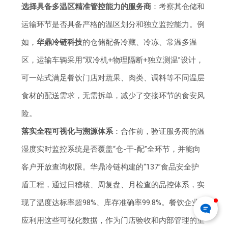
选择具备多温区精准管控能力的服务商
：考察其仓储和
运输环节是否具备严格的温区划分和独立监控能力。例
如，
华鼎冷链科技
的仓储配备冷藏、冷冻、常温多温
区，运输车辆采用“双冷机+物理隔断+独立测温”设计，
可一站式满足餐饮门店对蔬果、肉类、调料等不同温层
食材的配送需求，无需拆单，减少了交接环节的食安风
险。
落实全程可视化与溯源体系
：合作前，验证服务商的温
湿度实时监控系统是否覆盖“仓-干-配”全环节，并能向
客户开放查询权限。华鼎冷链构建的“137”食品安全护
盾工程，通过日稽核、周复盘、月检查的品控体系，实
现了温度达标率超98%、库存准确率99.8%。餐饮企业
应利用这些可视化数据，作为门店验收和内部管理的重