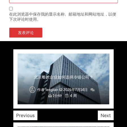
在此浏览器中保存我的显示名称、邮箱地址和网站地址，以便
下次评论时使用。
上海餐饮连锁加速，冷链配送如何破解冻品食材
杭州中央厨房布局餐饮连锁，冷链配送如何打通
深圳冷链物流如何护航餐饮连锁？冻品食材流通
武汉冻品配送三要素：控温、时效、低成本如何
重庆冷链布局解冻食材运输密码，餐饮连锁如何
北京餐饮仓配一体化的核心价值与落地实践解析
北京餐饮企业如何选择冷链公司？
流通难题？
稳控品质？
关键一环
全解析
兼得？
作者
作者
作者
作者
作者
作者
作者
lenglian
lenglian
lenglian
lenglian
lenglian
lenglian
lenglian
2026年7月14日
2026年7月14日
2026年7月14日
2026年7月14日
2026年7月14日
2026年7月14日
2026年7月14日
1分钟
1分钟
1分钟
1分钟
1分钟
1分钟
1分钟
4 周
4 周
4 周
4 周
4 周
4 周
4 周
Previous
Next