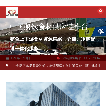
跳
至
内
容
中国餐饮食材供应链平台
整合上下游食材资源集采、仓储、冷链配
送一体化服务
2026年8月9日
冷链服务电话:19937817614
解冻品食材流通难题？
杭州中央厨房布局餐饮连锁，冷链配送如何打通