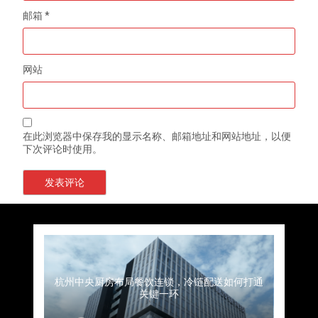
邮箱
*
网站
在此浏览器中保存我的显示名称、邮箱地址和网站地址，以便
下次评论时使用。
上海餐饮连锁加速，冷链配送如何破解冻品食材
杭州中央厨房布局餐饮连锁，冷链配送如何打通
深圳冷链物流如何护航餐饮连锁？冻品食材流通
武汉冻品配送三要素：控温、时效、低成本如何
重庆冷链布局解冻食材运输密码，餐饮连锁如何
北京餐饮仓配一体化的核心价值与落地实践解析
北京餐饮企业如何选择冷链公司？
流通难题？
稳控品质？
关键一环
全解析
兼得？