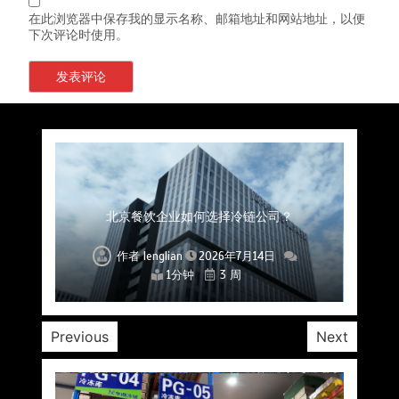
在此浏览器中保存我的显示名称、邮箱地址和网站地址，以便
下次评论时使用。
上海餐饮连锁加速，冷链配送如何破解冻品食材
杭州中央厨房布局餐饮连锁，冷链配送如何打通
深圳冷链物流如何护航餐饮连锁？冻品食材流通
武汉冻品配送三要素：控温、时效、低成本如何
重庆冷链布局解冻食材运输密码，餐饮连锁如何
北京餐饮仓配一体化的核心价值与落地实践解析
北京餐饮企业如何选择冷链公司？
流通难题？
稳控品质？
关键一环
全解析
兼得？
作者
作者
作者
作者
作者
作者
作者
lenglian
lenglian
lenglian
lenglian
lenglian
lenglian
lenglian
2026年7月14日
2026年7月14日
2026年7月14日
2026年7月14日
2026年7月14日
2026年7月14日
2026年7月14日
1分钟
1分钟
1分钟
1分钟
1分钟
1分钟
1分钟
3 周
3 周
3 周
3 周
3 周
3 周
3 周
Previous
Next