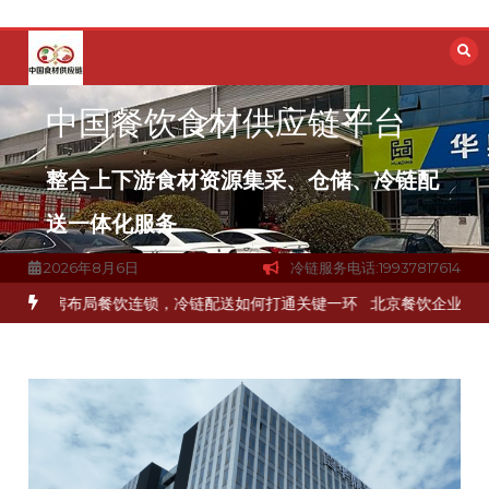
跳
至
内
容
中国餐饮食材供应链平台
整合上下游食材资源集采、仓储、冷链配
送一体化服务
2026年8月6日
冷链服务电话:19937817614
食材流通难题？
杭州中央厨房布局餐饮连锁，冷链配送如何打通关键一