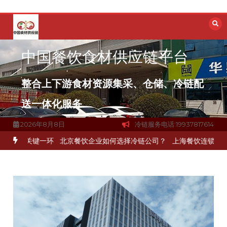
跳
至
内
容
中国餐饮食材供应链平台
整合上下游食材资源集采、仓储、冷链配
送一体化服务
2026年8月8日
冷链服务电话:19937817614
通关键一环
北京餐饮企业如何选择冷链公司？
上海餐饮连锁加速，冷链