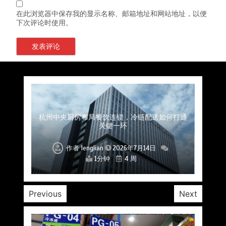
在此浏览器中保存我的显示名称、邮箱地址和网站地址，以便
下次评论时使用。
上海餐饮连锁加速，冷链配送如何破解冻品食材
杭州中央厨房布局餐饮连锁，冷链配送如何打通
深圳冷链物流如何护航餐饮连锁？冻品食材流通
武汉冻品配送三要素：控温、时效、低成本如何
重庆冷链布局解冻食材运输密码，餐饮连锁如何
北京餐饮仓配一体化的核心价值与落地实践解析
北京餐饮企业如何选择冷链公司？
流通难题？
稳控品质？
关键一环
全解析
兼得？
作者
作者
作者
作者
作者
作者
作者
lenglian
lenglian
lenglian
lenglian
lenglian
lenglian
lenglian
2026年7月14日
2026年7月14日
2026年7月14日
2026年7月14日
2026年7月14日
2026年7月14日
2026年7月14日
1分钟
1分钟
1分钟
1分钟
1分钟
1分钟
1分钟
4 周
4 周
4 周
4 周
4 周
4 周
4 周
Previous
Next