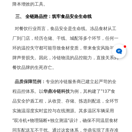
降本增效的工具。
三、 全链路品控：筑牢食品安全生命线
对餐饮行业而言，食品安全是生命线。冻品食材从工
厂到门店，经历仓储、干线、城配等多个环节，任何一
环的温控失守都可能导致食材变质，带来食安风险与品
牌声誉损失。因此，冷链物流的品控能力，直接关系到
餐饮品牌的生死存亡。
品质保障范例：
专业的冷链服务商已建立起严苛的全
程品控体系。以
华鼎冷链科技
为例，其构建了“137”食
品安全护盾工程，从收货、存储、拣选到配送，全环节
实施温湿度实时监控与在线溯源。其多温区车辆采用
“双冷机+物理隔断+独立测温”设计，确保不同温层食材
同车配送互不干扰。通过这套体系，华鼎实现了库存准