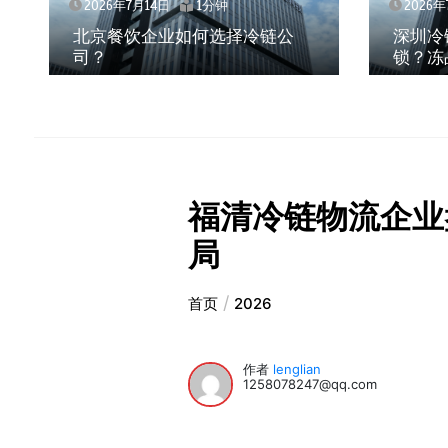
2026年7月14日
1分钟
链公
深圳冷链物流如何护航餐饮连
锁？冻品食材流通全解析
福清冷链物流企业
局
首页
2026
作者
lenglian
1258078247@qq.com