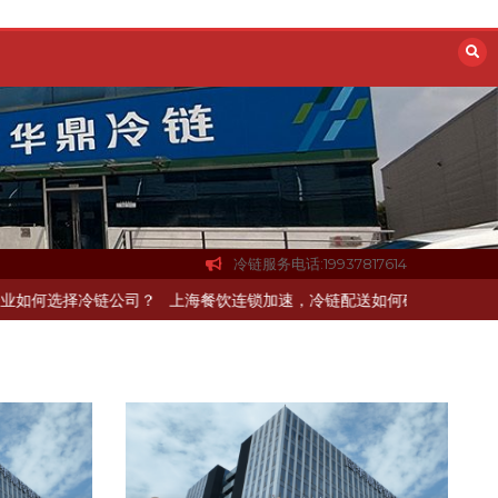
冷链服务电话:19937817614
州中央厨房布局餐饮连锁，冷链配送如何打通关键一环
北京餐饮企业如