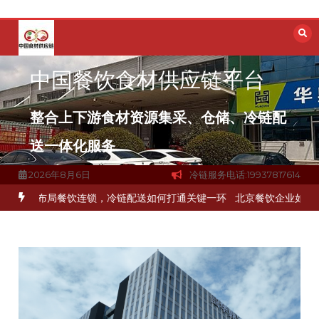
跳
至
内
容
中国餐饮食材供应链平台
整合上下游食材资源集采、仓储、冷链配
送一体化服务
2026年8月6日
冷链服务电话:19937817614
链公司？
上海餐饮连锁加速，冷链配送如何破解冻品食材流通难题？
杭