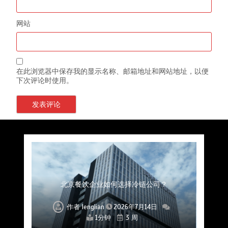
网站
在此浏览器中保存我的显示名称、邮箱地址和网站地址，以便
下次评论时使用。
上海餐饮连锁加速，冷链配送如何破解冻品食材
杭州中央厨房布局餐饮连锁，冷链配送如何打通
深圳冷链物流如何护航餐饮连锁？冻品食材流通
武汉冻品配送三要素：控温、时效、低成本如何
重庆冷链布局解冻食材运输密码，餐饮连锁如何
北京餐饮仓配一体化的核心价值与落地实践解析
北京餐饮企业如何选择冷链公司？
流通难题？
稳控品质？
关键一环
全解析
兼得？
作者
作者
作者
作者
作者
作者
作者
lenglian
lenglian
lenglian
lenglian
lenglian
lenglian
lenglian
2026年7月14日
2026年7月14日
2026年7月14日
2026年7月14日
2026年7月14日
2026年7月14日
2026年7月14日
1分钟
1分钟
1分钟
1分钟
1分钟
1分钟
1分钟
3 周
3 周
3 周
3 周
3 周
3 周
3 周