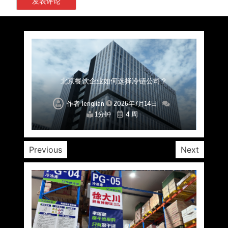
上海餐饮连锁加速，冷链配送如何破解冻品食材
杭州中央厨房布局餐饮连锁，冷链配送如何打通
深圳冷链物流如何护航餐饮连锁？冻品食材流通
武汉冻品配送三要素：控温、时效、低成本如何
重庆冷链布局解冻食材运输密码，餐饮连锁如何
北京餐饮仓配一体化的核心价值与落地实践解析
北京餐饮企业如何选择冷链公司？
流通难题？
稳控品质？
关键一环
全解析
兼得？
作者
作者
作者
作者
作者
作者
作者
lenglian
lenglian
lenglian
lenglian
lenglian
lenglian
lenglian
2026年7月14日
2026年7月14日
2026年7月14日
2026年7月14日
2026年7月14日
2026年7月14日
2026年7月14日
1分钟
1分钟
1分钟
1分钟
1分钟
1分钟
1分钟
4 周
4 周
4 周
4 周
4 周
4 周
4 周
Previous
Next