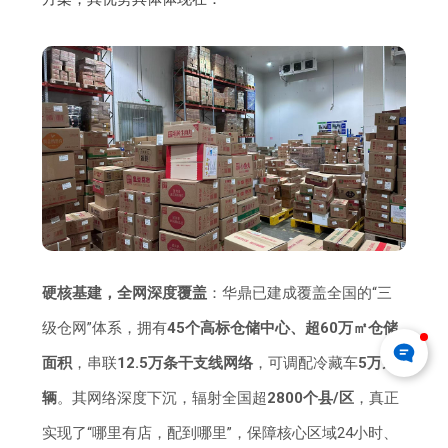
硬核基建，全网深度覆盖
：华鼎已建成覆盖全国的“三
级仓网”体系，拥有
45个高标仓储中心、超60万㎡仓储
面积
，串联
12.5万条干支线网络
，可调配冷藏车
5万余
辆
。其网络深度下沉，辐射全国超
2800个县/区
，真正
实现了“哪里有店，配到哪里”，保障核心区域24小时、