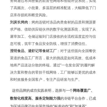
务商通过布局密集的前置仓网络和智能补货系统，实现
了高频次、小批量、多温层的精准配送，大幅降低了门
店库存损耗和断货风险。
刘炭长烤肉
：烤肉连锁对冻品肉类食材的品质和溯源要
求严格。借助供应链伙伴的数字化溯源系统，实现了从
屠宰加工、仓储运输到门店接收的全流程温度监控与信
息可视，筑牢了食品安全防线，增强了消费信任。
澄明食品、逮虾记等食材工厂
：对于这些面向全国餐饮
渠道的食品工厂而言，最大的挑战是如何高效、低成本
地将产品送达分散的终端。通过“一仓发全国”的履约解
决方案和整合的零担干线网络，工厂能够以更优的成本
和时效服务全国客户，专注产品研发与生产。
这些品牌的成功实践表明，选择与一个
网络覆盖广、
数智化程度高、服务定制能力强
的冷链平台合作，已成
为区域品牌迈向全国市场的“标准动作”和“加速器”。