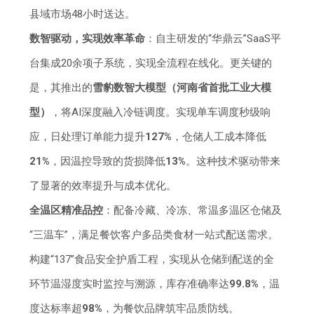
县域市场48小时送达。
数智驱动，实现效率革命
：自主研发的“华鼎云”SaaS平
台集成20余项子系统，实现全流程在线化。更关键的
是，其推出的
雪豹数智大模型（河南省首批工业大模
型）
，将AI深度融入冷链调度。实现单车调度秒级响
应，日处理订单能力提升
127%
，仓储人工成本降低
21%
，因温控导致的货损降低
13%
。这种技术驱动带来
了显著的效率提升与成本优化。
全温区精准品控
：配备冷藏、冷冻、常温多温区仓储及
“三温车”，满足餐饮客户多品类食材一站式配送需求。
构建“137”食品安全护盾工程，实现从仓储到配送的全
环节温湿度实时监控与溯源，库存准确率达
99.8%
，温
度达标率超
98%
，为餐饮品牌筑牢品质防线。