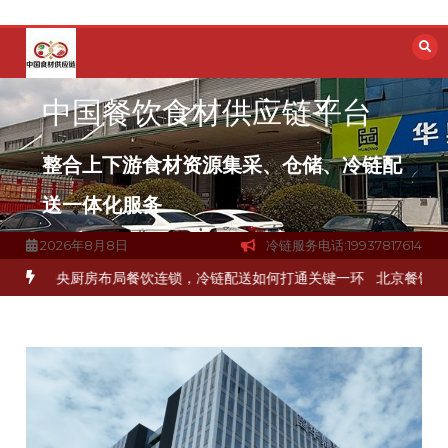
跳
至
内
容
中国餐饮食材供应链平台
整合上下游食材资源集采、仓储、冷链配
送一体化服务
2026年8月8日
冷链服务电话:19937817614
冻品食材流通难题？
杭州中央厨房布局餐饮连锁，冷链配送如何打通关