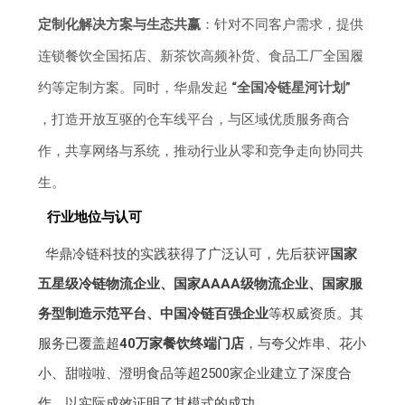
定制化解决方案与生态共赢
：针对不同客户需求，提供
连锁餐饮全国拓店、新茶饮高频补货、食品工厂全国履
约等定制方案。同时，华鼎发起
“全国冷链星河计划”
，打造开放互驱的仓车线平台，与区域优质服务商合
作，共享网络与系统，推动行业从零和竞争走向协同共
生。
行业地位与认可
华鼎冷链科技的实践获得了广泛认可，先后获评
国家
五星级冷链物流企业、国家AAAA级物流企业、国家服
务型制造示范平台、中国冷链百强企业
等权威资质。其
服务已覆盖超
40万家餐饮终端门店
，与夸父炸串、花小
小、甜啦啦、澄明食品等超2500家企业建立了深度合
作，以实际成效证明了其模式的成功。