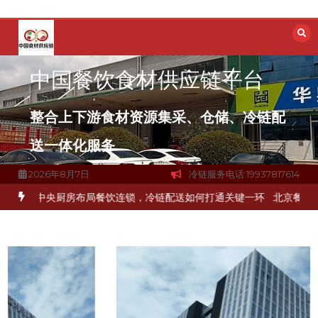
跳
至
内
容
中国餐饮食材供应链平台
整合上下游食材资源集采、仓储、冷链配
送一体化服务
2026年8月7日
冷链服务电话:19937817614
品食材流通难题？
杭州中央厨房布局餐饮连锁，冷链配送如何打通关键