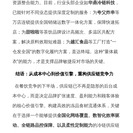
资源整合能力。目前，行业头部企业如
华鼎冷链科技
，
已能针对不同业态提供深度定制的服务：为
夸父炸串
等
万店连锁提供全国销储运数字一体化方案，保障快速拓
店；为
甜啦啦
等茶饮品牌设计高频次、多温区共配方
案，解决原料效期短难题；为
越汇食品
等工厂打造“一
仓发全国”的数字化履约方案，直达终端。这种“量体裁
衣”的能力，才是支撑品牌敏捷应对市场的关键。
结语：从成本中心到价值引擎，重构供应链竞争力
在餐饮竞争的下半场，供应链已不再是隐形的后台成
本中心，而是决定品牌扩张速度、盈利能力和顾客体验
的核心价值引擎。构建高效的冻品食材流通体系，关键
在于选择一个能够提供
全国化网络覆盖、数智化效率驱
动、全链路品控保障、以及柔性定制能力
的冷链供应链