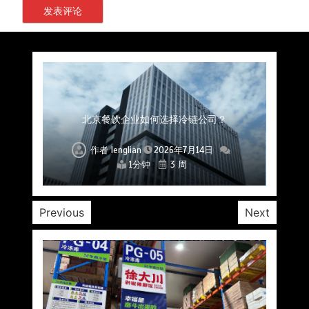
上海餐饮连锁加速，冷链配送如何破解冻品食材
杭州中央厨房布局餐饮连锁，冷链配送如何打通
深圳冷链物流如何护航餐饮连锁？冻品食材流通
武汉冻品配送三要素：控温、时效、低成本如何
重庆冷链布局解冻食材运输密码，餐饮连锁如何
北京餐饮仓配一体化的核心价值与落地实践解析
北京餐饮企业如何选择冷链公司？
流通难题？
稳控品质？
关键一环
全解析
兼得？
作者
作者
作者
作者
作者
作者
作者
lenglian
lenglian
lenglian
lenglian
lenglian
lenglian
lenglian
2026年7月14日
2026年7月14日
2026年7月14日
2026年7月14日
2026年7月14日
2026年7月14日
2026年7月14日
1分钟
1分钟
1分钟
1分钟
1分钟
1分钟
1分钟
3 周
3 周
3 周
3 周
3 周
3 周
3 周
Previous
Next