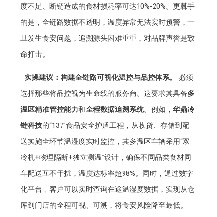
度不足、断链造成的食材损耗率可达10%-20%。更棘手
的是，全链路数据不透明，温度异常无法实时预警，一
旦发生食安问题，追溯源头困难重重，对品牌声誉是致
命打击。
实操建议：构建全链路可视化温控与品控体系。
必须
选择那些将品控视为生命线的服务商。这要求其具备
多
温区精准管控能力
和
全程数据追溯系统
。例如，
华鼎冷
链科技
的“137”食品安全护盾工程，从收货、存储到配
送实施全环节温湿度实时监控，其多温区车辆采用“双
冷机+物理隔断+独立测温”设计，确保不同品类食材同
车配送互不干扰，温度达标率超98%。同时，通过数字
化平台，客户可以实时查询在途温湿度数据，实现从仓
库到门店的全程可视、可溯，将食安风险降至最低。