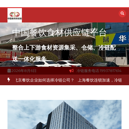
跳
至
内
容
中国餐饮食材供应链平台
整合上下游食材资源集采、仓储、冷链配
送一体化服务
2026年8月6日
冷链服务电话:19937817614
北京餐饮企业如何选择冷链公司？
上海餐饮连锁加速，冷链配送如何破