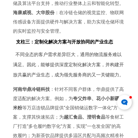
储及算法平台支持，推动行业整体上云和智能化转型。
海康威视、大华股份
：在冷链仓储的视觉监控、物联网
传感设备方面提供硬件与解决方案，助力实现仓储环境
的实时监控与安全管理。
支柱三：定制化解决方案与开放协同的产业生态
不同业态的客户需求差异巨大，通用的物流服务难以
满足。因此，能够提供深度定制化解决方案，并构建开
放共赢的产业生态，成为领先服务商的又一关键能力。
河南华鼎冷链科技
：针对不同客户群体，华鼎提供了高
度适配的解决方案。例如，为
夸父炸串、花小小新疆炒
米粉
等万店连锁品牌提供“全国销储运数字一体化”方
案，支撑其快速拓店；为
越汇食品、澄明食品
等食材工
厂打造“多仓履约数字化”方案，实现“一仓发全国”的高
效履约；为新茶饮品牌提供多温区共配与高频次精准补