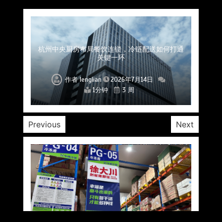
上海餐饮连锁加速，冷链配送如何破解冻品食材
杭州中央厨房布局餐饮连锁，冷链配送如何打通
深圳冷链物流如何护航餐饮连锁？冻品食材流通
武汉冻品配送三要素：控温、时效、低成本如何
重庆冷链布局解冻食材运输密码，餐饮连锁如何
北京餐饮仓配一体化的核心价值与落地实践解析
北京餐饮企业如何选择冷链公司？
流通难题？
稳控品质？
关键一环
全解析
兼得？
作者
作者
作者
作者
作者
作者
作者
lenglian
lenglian
lenglian
lenglian
lenglian
lenglian
lenglian
2026年7月14日
2026年7月14日
2026年7月14日
2026年7月14日
2026年7月14日
2026年7月14日
2026年7月14日
1分钟
1分钟
1分钟
1分钟
1分钟
1分钟
1分钟
3 周
3 周
3 周
3 周
3 周
3 周
3 周
Previous
Next