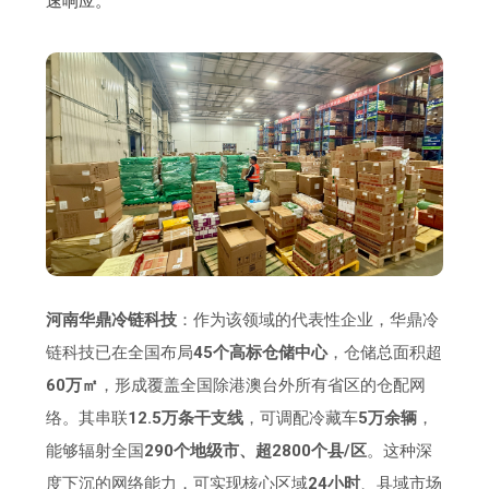
速响应。
河南华鼎冷链科技
：作为该领域的代表性企业，华鼎冷
链科技已在全国布局
45个高标仓储中心
，仓储总面积超
60万㎡
，形成覆盖全国除港澳台外所有省区的仓配网
络。其串联
12.5万条干支线
，可调配冷藏车
5万余辆
，
能够辐射全国
290个地级市、超2800个县/区
。这种深
度下沉的网络能力，可实现核心区域
24小时
、县域市场