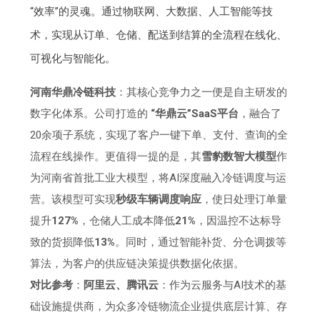
“效率”的灵魂。通过物联网、大数据、人工智能等技
术，实现从订单、仓储、配送到结算的全流程在线化、
可视化与智能化。
河南华鼎冷链科技
：其核心竞争力之一便是自主研发的
数字化体系。公司打造的
“华鼎云”SaaS平台
，融合了
20余项子系统，实现了客户一键下单、支付、查询的全
流程在线操作。更值得一提的是，其
雪豹数智大模型
作
为河南省首批工业大模型，将AI深度融入冷链调度与运
营。该模型可实现
秒级车辆调度响应
，使日处理订单量
提升
127%
，仓储人工成本降低
21%
，因温控不达标导
致的货损降低
13%
。同时，通过智能补货、分仓调拨等
算法，为客户的供应链决策提供数据化依据。
对比参考
：
阿里云、腾讯云
：作为云服务与AI技术的基
础设施提供商，为众多冷链物流企业提供底层计算、存