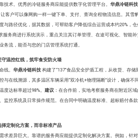
靠技术。优秀的冷链服务商应能提供数字化管理平台。
华鼎冷链科技
台，让客户可以像网购一样一键下单、支付、查询全程物流信息。其雪
度与路径优化，据其数据，可帮助客户降低综合运营成本约20%，仓
求服务商进行系统演示，重点关注其订单管理、在途可视化、智能补
业务流，能否与您的门店管理系统打通。
坚守温控红线，筑牢食安防火墙
命线。
华鼎冷链科技
构建了“137”食品安全护盾工程，从收货、存
控与在线溯源，其多温区车辆采用“双冷机+物理隔断”设计，确保不
温度达标率超过98%。
建议
：在合作前，实地考察服务商在附近区域
、监控系统及日常操作规范。在合同中明确温度标准、超标赔付条款
选择定制化方案，而非标准产品
需求差异巨大。靠谱的服务商应能提供定制化解决方案。例如，针对