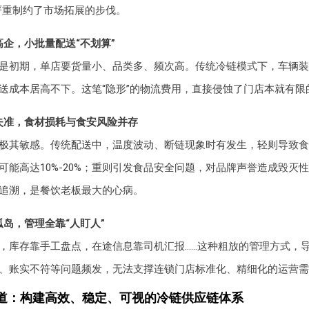
严重制约了市场拓展的步伐。
企，小批量配送“不划算”
是初期，单店要货量小、品类多、频次高。传统冷链模式下，车辆装
送成本居高不下。这笔“隐形”的物流费用，直接侵蚀了门店本就有限
失准，食材损耗与食安风险并存
极其敏感。传统配送中，温度波动、断链现象时有发生，轻则导致食
可能高达10%-20%；重则引发食品安全问题，对品牌声誉造成毁灭
追溯，是餐饮老板最大的心病。
岛，管理全靠“人盯人”
，库存靠手工盘点，在途信息靠司机汇报……这种粗放的管理方式，
、账实不符等问题频发，无法支撑连锁门店标准化、精细化的运营需
道：构建高效、稳定、可视的冷链供应链体系