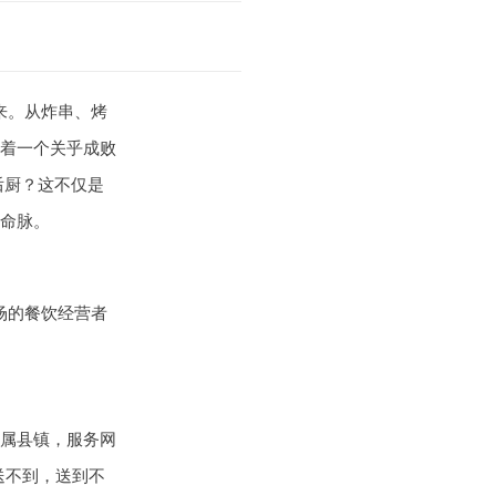
来。从炸串、烤
着一个关乎成败
后厨？这不仅是
命脉。
场的餐饮经营者
属县镇，服务网
送不到，送到不