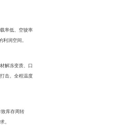
载率低、空驶率
的利润空间。
材解冻变质、口
性打击。全程温度
导致库存周转
求。