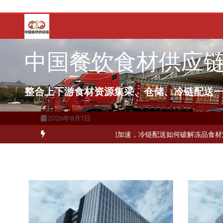
跳
至
内
容
中国餐饮食材供应
整合上下游食材资源集采、仓储、冷链配送
2026年8月7日
如何打通关键一环
北京餐饮企业如何选择冷链公司？
上海餐饮连锁加速