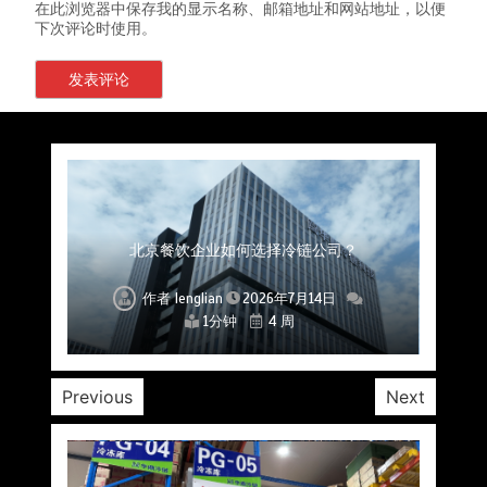
在此浏览器中保存我的显示名称、邮箱地址和网站地址，以便
下次评论时使用。
上海餐饮连锁加速，冷链配送如何破解冻品食材
杭州中央厨房布局餐饮连锁，冷链配送如何打通
深圳冷链物流如何护航餐饮连锁？冻品食材流通
武汉冻品配送三要素：控温、时效、低成本如何
重庆冷链布局解冻食材运输密码，餐饮连锁如何
北京餐饮仓配一体化的核心价值与落地实践解析
北京餐饮企业如何选择冷链公司？
流通难题？
稳控品质？
关键一环
全解析
兼得？
作者
作者
作者
作者
作者
作者
作者
lenglian
lenglian
lenglian
lenglian
lenglian
lenglian
lenglian
2026年7月14日
2026年7月14日
2026年7月14日
2026年7月14日
2026年7月14日
2026年7月14日
2026年7月14日
1分钟
1分钟
1分钟
1分钟
1分钟
1分钟
1分钟
4 周
4 周
4 周
4 周
4 周
4 周
4 周
Previous
Next