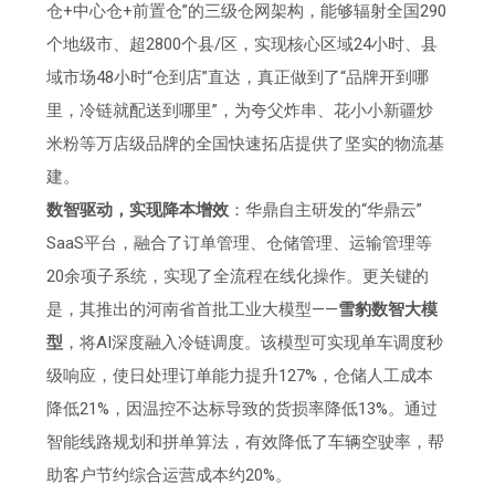
仓+中心仓+前置仓”的三级仓网架构，能够辐射全国290
个地级市、超2800个县/区，实现核心区域24小时、县
域市场48小时“仓到店”直达，真正做到了“品牌开到哪
里，冷链就配送到哪里”，为夸父炸串、花小小新疆炒
米粉等万店级品牌的全国快速拓店提供了坚实的物流基
建。
数智驱动，实现降本增效
：华鼎自主研发的“华鼎云”
SaaS平台，融合了订单管理、仓储管理、运输管理等
20余项子系统，实现了全流程在线化操作。更关键的
是，其推出的河南省首批工业大模型——
雪豹数智大模
型
，将AI深度融入冷链调度。该模型可实现单车调度秒
级响应，使日处理订单能力提升127%，仓储人工成本
降低21%，因温控不达标导致的货损率降低13%。通过
智能线路规划和拼单算法，有效降低了车辆空驶率，帮
助客户节约综合运营成本约20%。