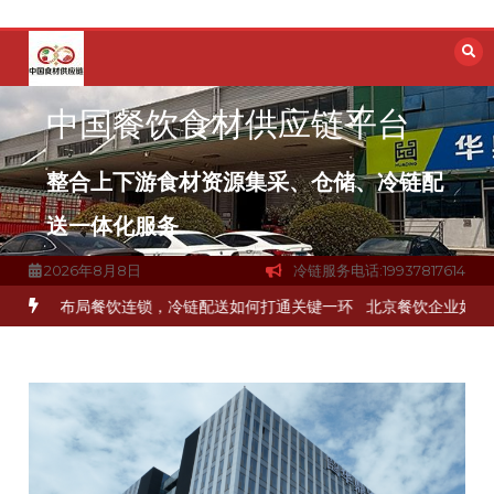
跳
至
内
容
中国餐饮食材供应链平台
整合上下游食材资源集采、仓储、冷链配
送一体化服务
2026年8月8日
冷链服务电话:19937817614
流通难题？
杭州中央厨房布局餐饮连锁，冷链配送如何打通关键一环