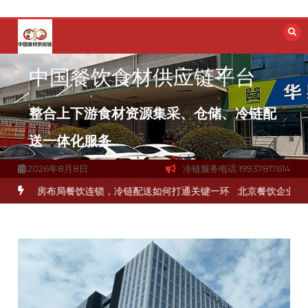
跳
至
内
容
中国餐饮食材供应链平台
整合上下游食材资源集采、仓储、冷链配
送一体化服务
2026年8月8日
冷链服务电话:19937817614
食材流通难题？
杭州中央厨房布局餐饮连锁，冷链配送如何打通关键一