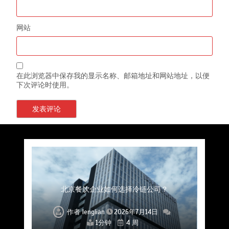
网站
在此浏览器中保存我的显示名称、邮箱地址和网站地址，以便
下次评论时使用。
上海餐饮连锁加速，冷链配送如何破解冻品食材
杭州中央厨房布局餐饮连锁，冷链配送如何打通
深圳冷链物流如何护航餐饮连锁？冻品食材流通
武汉冻品配送三要素：控温、时效、低成本如何
重庆冷链布局解冻食材运输密码，餐饮连锁如何
北京餐饮仓配一体化的核心价值与落地实践解析
北京餐饮企业如何选择冷链公司？
流通难题？
稳控品质？
关键一环
全解析
兼得？
作者
作者
作者
作者
作者
作者
作者
lenglian
lenglian
lenglian
lenglian
lenglian
lenglian
lenglian
2026年7月14日
2026年7月14日
2026年7月14日
2026年7月14日
2026年7月14日
2026年7月14日
2026年7月14日
1分钟
1分钟
1分钟
1分钟
1分钟
1分钟
1分钟
4 周
4 周
4 周
4 周
4 周
4 周
4 周