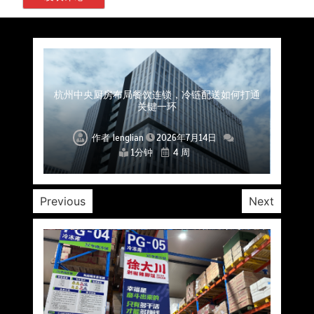
上海餐饮连锁加速，冷链配送如何破解冻品食材
杭州中央厨房布局餐饮连锁，冷链配送如何打通
深圳冷链物流如何护航餐饮连锁？冻品食材流通
武汉冻品配送三要素：控温、时效、低成本如何
重庆冷链布局解冻食材运输密码，餐饮连锁如何
北京餐饮仓配一体化的核心价值与落地实践解析
北京餐饮企业如何选择冷链公司？
流通难题？
稳控品质？
关键一环
全解析
兼得？
作者
作者
作者
作者
作者
作者
作者
lenglian
lenglian
lenglian
lenglian
lenglian
lenglian
lenglian
2026年7月14日
2026年7月14日
2026年7月14日
2026年7月14日
2026年7月14日
2026年7月14日
2026年7月14日
1分钟
1分钟
1分钟
1分钟
1分钟
1分钟
1分钟
4 周
4 周
4 周
4 周
4 周
4 周
4 周
Previous
Next