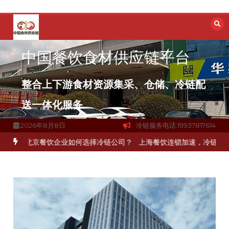
跳
至
内
容
中国餐饮食材供应链平台
整合上下游食材资源集采、仓储、冷链配
送一体化服务
2026年8月8日
冷链服务电话:19937817614
北京餐饮企业如何选择冷链公司？
上海餐饮连锁加速，冷链配送如何