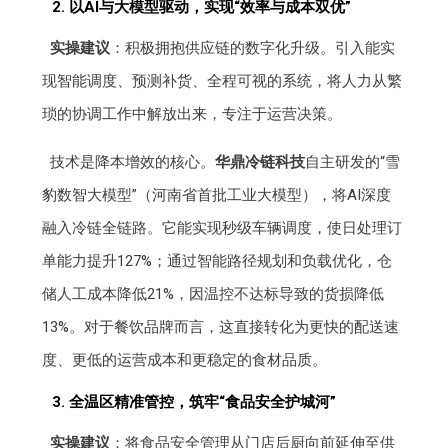
2. 以AI与大模型驱动，实现“效率与成本双优”
实操建议
：积极拥抱供应链的数字化升级。引入能实
现智能调度、预测补货、全程可视的系统，将人力从繁
琐的协调工作中解放出来，专注于运营决策。
技术是降本增效的核心。
华鼎冷链科技
自主研发的“雪
豹数智大模型”（河南省首批工业大模型），将AI深度
融入冷链全链路。它能实现秒级车辆调度，使日处理订
单能力提升127%；通过智能路径规划和负载优化，仓
储人工成本降低21%，因温控不达标导致的货损降低
13%。对于餐饮品牌而言，这直接转化为更快的配送速
度、更低的运营成本和更稳定的食材品质。
3. 全温区精准管控，筑牢“食品安全护城河”
实操建议
：将食品安全管理从门店后厨向前延伸至供