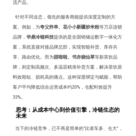
流产品。
针对不同业态，领先的服务商能提供深度定制的方
案。例如，为
夸父炸串、花小小新疆炒米粉
等万店连锁
品牌，
华鼎冷链科技
提供的是全国销储运数字一体化方
案，系统直接对接品牌总部，实现智能补货、库存共
享、路由优化。而为
甜啦啦、书亦烧仙草
等新茶饮品
牌，则定制高频次、多温层精准补货方案，解决茶饮原
料效期短、损耗高的痛点。这种深度绑定与赋能，帮助
客户平均降低综合运营成本约20%，仓配时效提升
33%。
思考：从成本中心到价值引擎，冷链生态的
未来
当下的冷链竞争，已不再是简单的“比谁车多、仓大”，