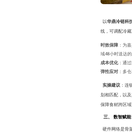
以
华鼎冷链科
线，可调配冷藏
时效保障
：为嘉
域48小时送达
成本优化
：通过
弹性应对
：多仓
实操建议
：连
划相匹配，以及
保障食材跨区域
三、 数智赋能
硬件网络是骨架