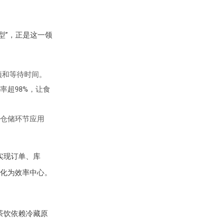
型”，正是这一领
预和等待时间。
超98%，让食
仓储环节应用
实现订单、库
化为效率中心。
茶饮依赖冷藏原