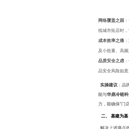
网络覆盖之困
：
线城市拓店时，
成本效率之痛
：
及小批量、高频
品质安全之虑
：
品安全风险如悬
实操建议
：品
能与
华鼎冷链科
力，能确保“门
二、 基建为
解决上述痛点