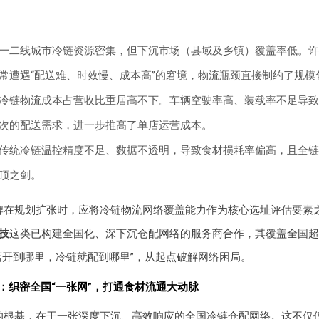
一二线城市冷链资源密集，但下沉市场（县域及乡镇）覆盖率低。许
常遭遇“配送难、时效慢、成本高”的窘境，物流瓶颈直接制约了规模
冷链物流成本占营收比重居高不下。车辆空驶率高、装载率不足导致
次的配送需求，进一步推高了单店运营成本。
传统冷链温控精度不足、数据不透明，导致食材损耗率偏高，且全链
顶之剑。
牌在规划扩张时，应将冷链物流网络覆盖能力作为核心选址评估要素
技
这类已构建全国化、深下沉仓配网络的服务商合作，其覆盖全国超2
店开到哪里，冷链就配到哪里”，从起点破解网络困局。
基：织密全国“一张网”，打通食材流通大动脉
的根基，在于一张深度下沉、高效响应的全国冷链仓配网络。这不仅