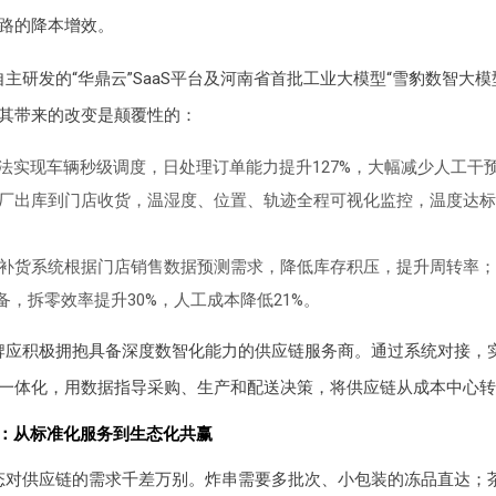
路的降本增效。
自主研发的“华鼎云”SaaS平台及河南省首批工业大模型“雪豹数智大模
其带来的改变是颠覆性的：
算法实现车辆秒级调度，日处理订单能力提升127%，大幅减少人工干
厂出库到门店收货，温湿度、位置、轨迹全程可视化监控，温度达标率
补货系统根据门店销售数据预测需求，降低库存积压，提升周转率；
设备，拆零效率提升30%，人工成本降低21%。
牌应积极拥抱具备深度数智化能力的供应链服务商。通过系统对接，
一体化，用数据指导采购、生产和配送决策，将供应链从成本中心转
同：从标准化服务到生态化共赢
态对供应链的需求千差万别。炸串需要多批次、小包装的冻品直达；