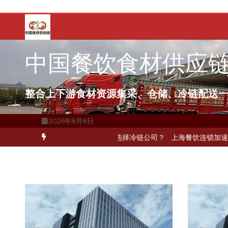
跳
至
内
容
中国餐饮食材供应
整合上下游食材资源集采、仓储、冷链配送
2026年8月8日
环
北京餐饮企业如何选择冷链公司？
上海餐饮连锁加速，冷链配送如