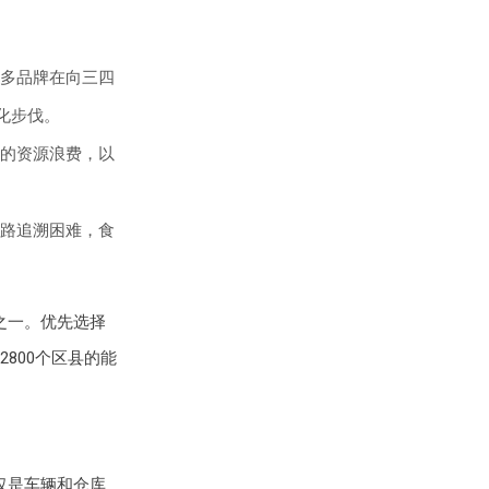
多品牌在向三四
化步伐。
的资源浪费，以
路追溯困难，食
之一。优先选择
800个区县的能
仅是车辆和仓库