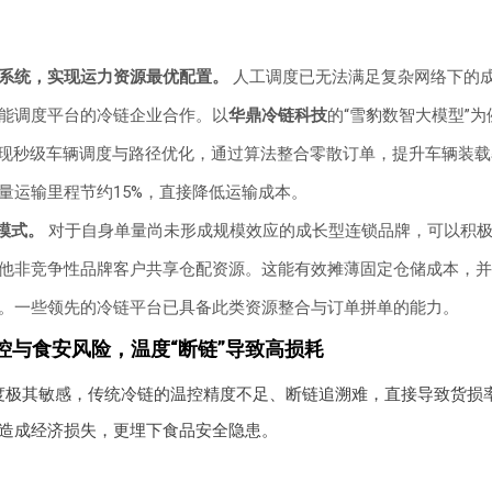
系统，实现运力资源最优配置。
人工调度已无法满足复杂网络下的
能调度平台的冷链企业合作。以
华鼎冷链科技
的“雪豹数智大模型”
实现秒级车辆调度与路径优化，通过算法整合零散订单，提升车辆装
量运输里程节约15%，直接降低运输成本。
模式。
对于自身单量尚未形成规模效应的成长型连锁品牌，可以积
他非竞争性品牌客户共享仓配资源。这能有效摊薄固定仓储成本，并
。一些领先的冷链平台已具备此类资源整合与订单拼单的能力。
控与食安风险，温度“断链”导致高损耗
极其敏感，传统冷链的温控精度不足、断链追溯难，直接导致货损率常在
造成经济损失，更埋下食品安全隐患。