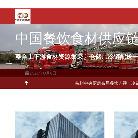
跳
至
内
容
中国餐饮食材供应
整合上下游食材资源集采、仓储、冷链配送
2026年8月6日
何破解冻品食材流通难题？
杭州中央厨房布局餐饮连锁，冷链配送如何