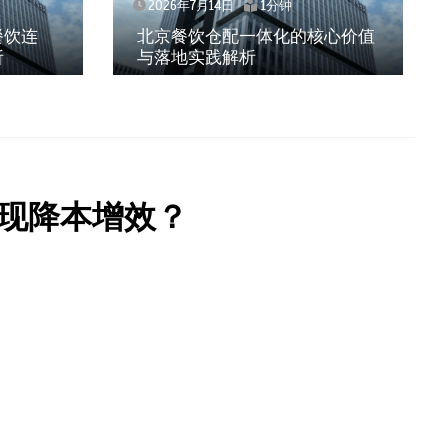
2026年7月14日
1分钟
20
北京餐饮仓配一体化的核心价值
武汉
与落地实践解析
效、
现降本增效？