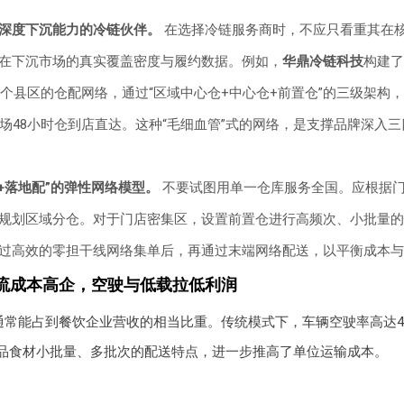
深度下沉能力的冷链伙伴。
在选择冷链服务商时，不应只看重其在
在下沉市场的真实覆盖密度与履约数据。例如，
华鼎冷链科技
构建了
00个县区的仓配网络，通过“区域中心仓+中心仓+前置仓”的三级架构
市场48小时仓到店直达。这种“毛细血管”式的网络，是支撑品牌深入
线+落地配”的弹性网络模型。
不要试图用单一仓库服务全国。应根据
规划区域分仓。对于门店密集区，设置前置仓进行高频次、小批量的
过高效的零担干线网络集单后，再通过末端网络配送，以平衡成本与
流成本高企，空驶与低载拉低利润
通常能占到餐饮企业营收的相当比重。传统模式下，车辆空驶率高达4
冻品食材小批量、多批次的配送特点，进一步推高了单位运输成本。