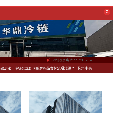
冷链服务电话:19937817614
链配送如何破解冻品食材流通难题？
杭州中央厨房布局餐饮连锁，冷链