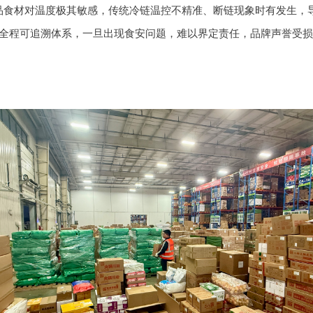
品食材对温度极其敏感，传统冷链温控不精准、断链现象时有发生，
。缺乏全程可追溯体系，一旦出现食安问题，难以界定责任，品牌声誉受