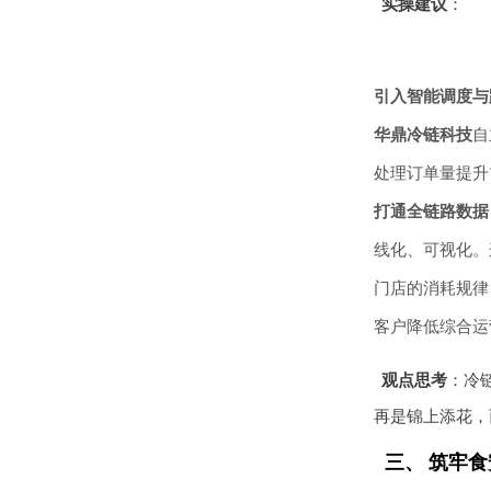
实操建议
：
引入智能调度与
华鼎冷链科技
自
处理订单量提升
打通全链路数据
线化、可视化。
门店的消耗规律
客户降低综合运
观点思考
：冷
再是锦上添花，
三、 筑牢