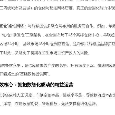
三四线城市及县城）的仓储与配送网络密度。真正的全国化能力体现在
置仓”柔性网络
：与能够提供多级仓网布局的服务商合作。例如，
华
中心仓+前置仓”三级架构，在全国布局了45个高标仓储中心，串联超过
区域24小时、县域市场48小时仓到店直达。这种模式能根据品牌拓
了时效，又避免了初期在陌生市场重资产投入的风险。
来的餐饮竞争，是供应链覆盖广度的竞争。拥有深度下沉、快速响应
开疆拓土的“基础设施提供商”。
增效核心：拥抱数智化驱动的精益运营
统冷链依赖人工调度，车辆空驶率高，装载率不足，导致物流成本占
、库存、在途数据割裂，管理粗放，无法支撑精细化运营。