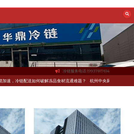
冷链服务电话:19937817614
配送如何破解冻品食材流通难题？
杭州中央厨房布局餐饮连锁，冷链配