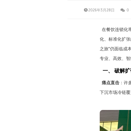
2026年3月28日
0
在餐饮连锁化
化、标准化扩张
之旅”仍面临成
专业、高效、智
一、 破解
痛点直击
：许
下沉市场冷链覆