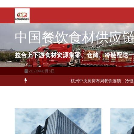
跳
至
内
容
中国餐饮食材供应
整合上下游食材资源集采、仓储、冷链配送
2026年8月6日
破解冻品食材流通难题？
杭州中央厨房布局餐饮连锁，冷链配送如何打通