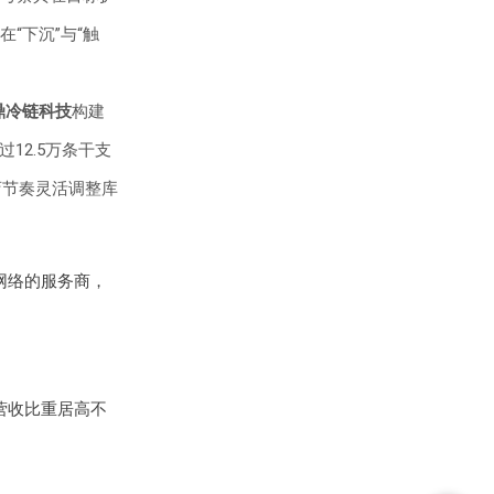
“下沉”与“触
鼎冷链科技
构建
12.5万条干支
店节奏灵活调整库
网络的服务商，
营收比重居高不