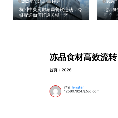
2026年7月14日
1分钟
饮连锁，冷
北京餐饮企业如何选择冷链公
一环
司？
冻品食材高效流转
首页
2026
作者
lenglian
1258078247@qq.com