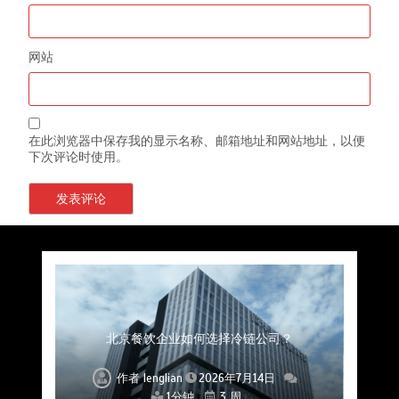
网站
在此浏览器中保存我的显示名称、邮箱地址和网站地址，以便
下次评论时使用。
上海餐饮连锁加速，冷链配送如何破解冻品食材
杭州中央厨房布局餐饮连锁，冷链配送如何打通
深圳冷链物流如何护航餐饮连锁？冻品食材流通
武汉冻品配送三要素：控温、时效、低成本如何
重庆冷链布局解冻食材运输密码，餐饮连锁如何
北京餐饮仓配一体化的核心价值与落地实践解析
北京餐饮企业如何选择冷链公司？
流通难题？
稳控品质？
关键一环
全解析
兼得？
作者
作者
作者
作者
作者
作者
作者
lenglian
lenglian
lenglian
lenglian
lenglian
lenglian
lenglian
2026年7月14日
2026年7月14日
2026年7月14日
2026年7月14日
2026年7月14日
2026年7月14日
2026年7月14日
1分钟
1分钟
1分钟
1分钟
1分钟
1分钟
1分钟
3 周
3 周
3 周
3 周
3 周
3 周
3 周