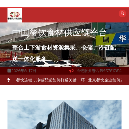
跳
至
内
容
中国餐饮食材供应链平台
整合上下游食材资源集采、仓储、冷链配
送一体化服务
2026年8月7日
冷链服务电话:19937817614
上海餐饮连锁加速，冷链配送如何破解冻品食材流通难题？
杭州中央厨