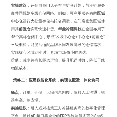
实操建议
：评估自身门店分布与扩张计划，与冷链服务
商共同规划多级仓储网络。例如，可利用服务商的
区域
中心仓
进行大批量存储与跨省调拨，在门店密集区域使
用其
前置仓
实现快速补货。
华鼎冷链科技
在全国布局了
45个高标仓储中心，形成“区域中心仓+中心仓+前置仓”
三级架构，能灵活适配品牌不同发展阶段的仓储需求，
实现核心区域24小时、县域市场48小时送达。
价值
：减少跨省长距离运输，提升配送时效，降低干线
物流成本。
策略二：应用数智化系统，实现仓配运一体化协同
痛点
：订单、仓储、运输信息割裂，依赖人工沟通，错
误率高、响应慢。
实操建议
：引入或对接第三方冷链服务商的数字化管理
平台。通过API接口将企业的ERP系统与服务商的SaaS