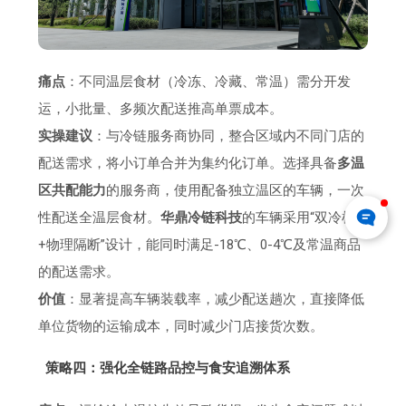
痛点
：不同温层食材（冷冻、冷藏、常温）需分开发
运，小批量、多频次配送推高单票成本。
实操建议
：与冷链服务商协同，整合区域内不同门店的
配送需求，将小订单合并为集约化订单。选择具备
多温
区共配能力
的服务商，使用配备独立温区的车辆，一次
性配送全温层食材。
华鼎冷链科技
的车辆采用“双冷机
+物理隔断”设计，能同时满足-18℃、0-4℃及常温商品
的配送需求。
价值
：显著提高车辆装载率，减少配送趟次，直接降低
单位货物的运输成本，同时减少门店接货次数。
策略四：强化全链路品控与食安追溯体系