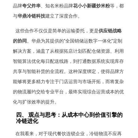
品牌
夸父炸串
、知名米粉品牌
花小小新疆炒米粉
等，都
与
华鼎冷链科技
建立了深度合作。
这些合作不仅仅是简单的运输委托，更是
供应链战略
的协同
。华鼎为其提供的“全国销储运数字一体化”定制
解决方案，涵盖了从根据拓店计划匹配仓储资源、利用
智能算法优化每日配送线路，到打通数据系统实现库存
共享与智能补货的全流程。这种深度绑定，使得品牌方
能够将更多精力专注于门店运营与市场开拓，而将复杂
的物流履约交给专业平台，最终实现综合运营成本的优
化与扩张效率的提升。
四、 观点与思考：从成本中心到价值引擎的
冷链进化
在我看来，对于现代餐饮连锁企业，冷链物流不应再