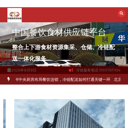
跳
至
内
容
中国餐饮食材供应链平台
整合上下游食材资源集采、仓储、冷链配
送一体化服务
2026年8月8日
冷链服务电话:19937817614
冻品食材流通难题？
杭州中央厨房布局餐饮连锁，冷链配送如何打通关