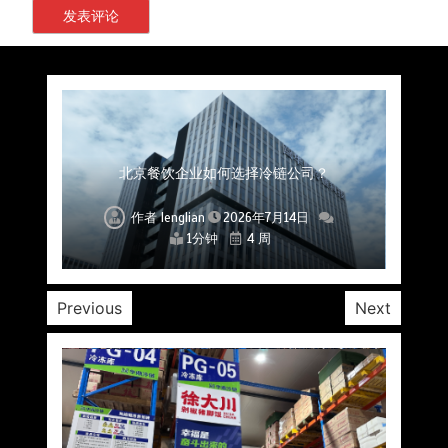
上海餐饮连锁加速，冷链配送如何破解冻品食材
杭州中央厨房布局餐饮连锁，冷链配送如何打通
深圳冷链物流如何护航餐饮连锁？冻品食材流通
武汉冻品配送三要素：控温、时效、低成本如何
重庆冷链布局解冻食材运输密码，餐饮连锁如何
北京餐饮仓配一体化的核心价值与落地实践解析
北京餐饮企业如何选择冷链公司？
流通难题？
稳控品质？
关键一环
全解析
兼得？
作者
作者
作者
作者
作者
作者
作者
lenglian
lenglian
lenglian
lenglian
lenglian
lenglian
lenglian
2026年7月14日
2026年7月14日
2026年7月14日
2026年7月14日
2026年7月14日
2026年7月14日
2026年7月14日
1分钟
1分钟
1分钟
1分钟
1分钟
1分钟
1分钟
4 周
4 周
4 周
4 周
4 周
4 周
4 周
Previous
Next