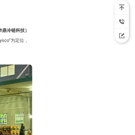
华鼎冷链科技）
co”为定位，