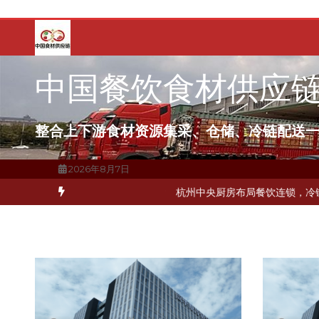
跳
至
内
容
中国餐饮食材供应
整合上下游食材资源集采、仓储、冷链配送
2026年8月7日
何破解冻品食材流通难题？
杭州中央厨房布局餐饮连锁，冷链配送如何