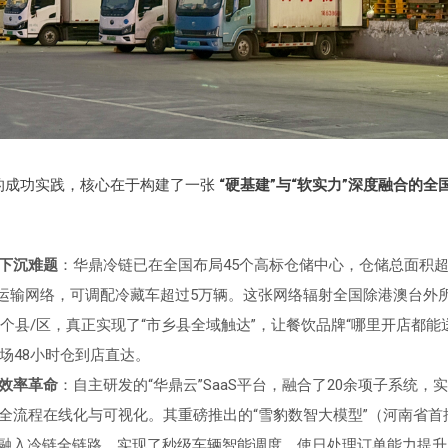
的成功实践，核心在于构建了一张
“硬基建”与“软实力”深度融合的
下沉难题
：华鼎冷链已在全国布局45个高标仓储中心，仓储总面积超
支线运输网络，可调配冷藏车超过5万辆。这张网络辐射全国除港澳台外所
00个县/区，真正实现了“市乡县全域触达”，让餐饮品牌“哪里开店都能
市场48小时仓到店直达。
效率革命
：自主研发的“华鼎云”SaaS平台，融合了20余项子系统，
全流程在线化与可视化。其重磅推出的“雪豹数智大模型”（河南省首
度融入冷链全链路，实现了秒级车辆智能调度，使日处理订单能力提升1