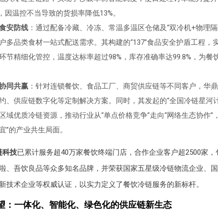
%，因温控不当导致的货损率降低13%。
食安防线
：通过配备冷藏、冷冻、常温多温区仓储及“双冷机+物理隔
户多品类食材一站式配送需求。其构建的“137”食品安全护盾工程，
环节精细化管控，温度达标率超过98%，库存准确率达99.8%，为餐
协同共赢
：针对连锁餐饮、食品工厂、商贸供应链等不同客户，华鼎
约、供应链数字化等定制解决方案。同时，其发起的“全国冷链星河计
区域优质冷链资源，推动行业从“单点价格竞争”走向“网络生态协作”
宜”的产业共生局面。
链科技
已累计服务超40万家餐饮终端门店，合作企业客户超2500家
啦、吾饮良品等众多知名品牌，并荣获国家五星级冷链物流企业、国
新技术企业等权威认证，以实力定义了餐饮冷链服务的新标杆。
望：一体化、智能化、绿色化的供应链新生态