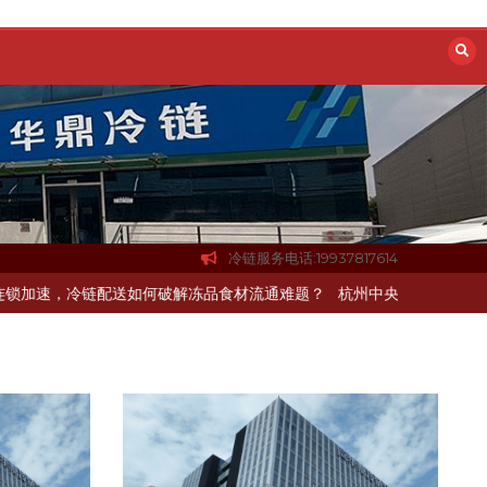
冷链服务电话:19937817614
链配送如何破解冻品食材流通难题？
杭州中央厨房布局餐饮连锁，冷链