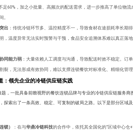
却不足60%，加之小批量、高频次的配送需求，进一步推高了单位物流
间。
突出
：传统冷链环节多、温控精度不一，导致食材在途损耗率长期徘徊在
明，温度异常无法实时预警与干预，食品安全追溯体系难以真正落地
协同能力弱
：大量依赖人工调度与沟通，导致配送时效不稳定。订单
割裂，无法形成有效协同，难以支撑连锁餐饮对标准化、精细化管理
道：领先企业的冷链供应链实践
难题，一批具备前瞻视野的餐饮连锁品牌与专业的冷链供应链服务商
，探索出了一条高效、稳定、可复制的破局之路。以下是部分区域及
连锁）
：在与
华鼎冷链科技
的合作中，依托其全国化的“区域中心仓+