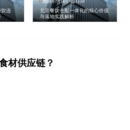
2026年7月14日
1分钟
20
北京餐饮仓配一体化的核心价值
武汉
与落地实践解析
效、
食材供应链？