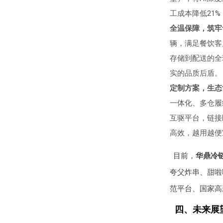
工成本降低21
全温保障，筑牢
辆，满足餐饮客
存储到配送的全
实的品质后盾。
定制方案，生态
一体化、多仓履
互驱平台，链接
高效，越用越便
目前，
华鼎冷
夸父炸串、甜啦
范平台、国家高
四、未来展