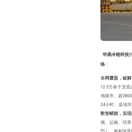
华鼎冷链科技
络
：
全网覆盖，破解
12.5万条干
地级市、超28
24小时、县域
数智赋能，实现
储、运输、结算
型），将AI深