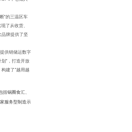
断”的三温区车
实现了从收货、
饮品牌提供了坚
提供销储运数字
划”，打造开放
，构建了“越用越
，包括锅圈食汇、
家服务型制造示