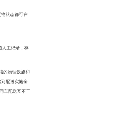
货物状态都可在
赖人工记录，存
核的物理设施和
储到配送实施全
材同车配送互不干