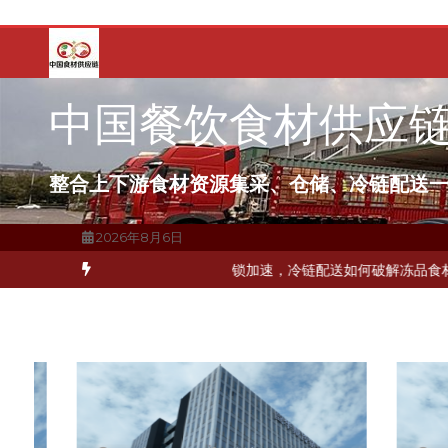
跳
至
内
容
中国餐饮食材供应
整合上下游食材资源集采、仓储、冷链配送
2026年8月6日
如何打通关键一环
北京餐饮企业如何选择冷链公司？
上海餐饮连锁加