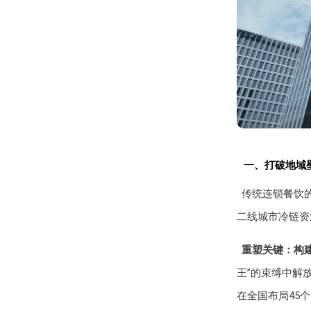
一、打破地域壁
传统连锁餐饮
二线城市冷链资
重塑关键：构
王”的束缚中解
在全国布局45