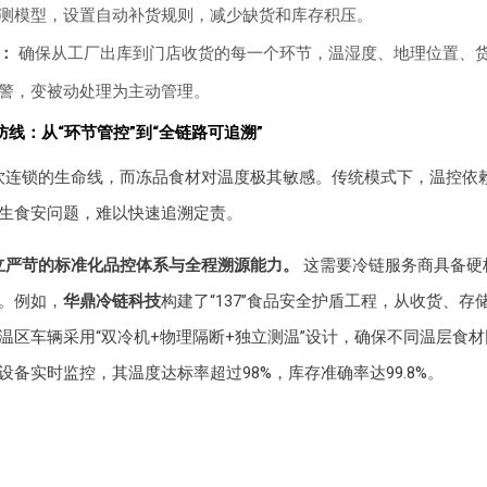
测模型，设置自动补货规则，减少缺货和库存积压。
：
确保从工厂出库到门店收货的每一个环节，温湿度、地理位置、
警，变被动处理为主动管理。
线：从“环节管控”到“全链路可追溯”
饮连锁的生命线，而冻品食材对温度极其敏感。传统模式下，温控依
生食安问题，难以快速追溯定责。
立严苛的标准化品控体系与全程溯源能力。
这需要冷链服务商具备硬
。例如，
华鼎冷链科技
构建了“137”食品安全护盾工程，从收货、存
温区车辆采用“双冷机+物理隔断+独立测温”设计，确保不同温层食
设备实时监控，其温度达标率超过98%，库存准确率达99.8%。