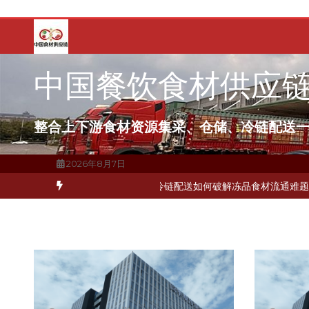
跳
至
内
容
中国餐饮食材供应
整合上下游食材资源集采、仓储、冷链配送
2026年8月7日
州中央厨房布局餐饮连锁，冷链配送如何打通关键一环
北京餐饮企业如