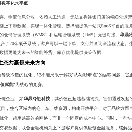
链数字化水平低
存、物流信息分散，依赖人工沟通，无法支撑连锁门店的精细化运营
链上下游数据，实现一体化管理。选择能提供一站式SaaS平台的服
的仓储管理系统（WMS）和运输管理系统（TMS）无缝对接。
华鼎
便融合了20余项子系统，客户可以一键下单、支付并查询全流程状态。
数据更能为未来的智能补货、库存优化提供决策依据。
生态共赢是未来方向
靖餐饮冷链的优化，绝不能局限于解决“从A点到B点”的运输问题。它
价值赋能”
为核心的竞赛。
应链企业，如
华鼎冷链科技
，其价值已超越基础物流。它们通过发起
项目，整合区域内的仓、车、线资源，构建开放平台。对于品牌方而
优化、越用越高效的网络，而非一个固定的成本中心。同时，一些头
交易数据，联合金融机构为上下游客户提供供应链金融服务，缓解品