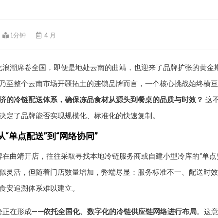
1分钟
4 月
化浪潮席卷全国，即便是地处云南的曲靖，也迎来了品牌扩张的黄金
乃至整个云南市场开疆拓土的连锁品牌而言，一个核心挑战始终横亘
济的冷链配送体系，确保冻品食材从源头到餐桌的品质与时效？
这
决定了品牌能否实现规模化、标准化的快速复制。
“单点配送”到“网络协同”
牌在曲靖开店，往往采取寻找本地冷链服务商或自建小型冷库的“单点
似灵活，但随着门店数量增加，弊端尽显：服务标准不一、配送时效
食安追溯体系难以建立。
势正在形成——
依托全国化、数字化的冷链供应链网络进行布局
。这