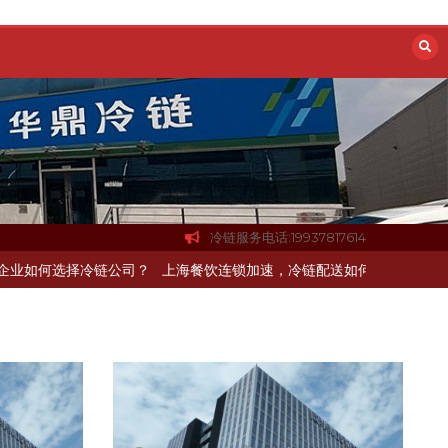
冷链服务电话:19937817614
难题？
杭州中央厨房布局餐饮连锁，冷链配送如何打通关键一环
北京