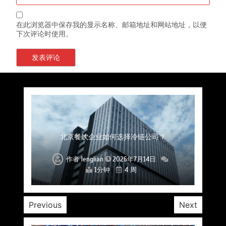
在此浏览器中保存我的显示名称、邮箱地址和网站地址，以便
下次评论时使用。
上海餐饮连锁加速，冷链配送如何破解冻品食材
杭州中央厨房布局餐饮连锁，冷链配送如何打通
深圳冷链物流如何护航餐饮连锁？冻品食材流通
武汉冻品配送三要素：控温、时效、低成本如何
重庆冷链布局解冻食材运输密码，餐饮连锁如何
北京餐饮仓配一体化的核心价值与落地实践解析
北京餐饮企业如何选择冷链公司？
流通难题？
稳控品质？
关键一环
全解析
兼得？
作者
作者
作者
作者
作者
作者
作者
lenglian
lenglian
lenglian
lenglian
lenglian
lenglian
lenglian
2026年7月14日
2026年7月14日
2026年7月14日
2026年7月14日
2026年7月14日
2026年7月14日
2026年7月14日
1分钟
1分钟
1分钟
1分钟
1分钟
1分钟
1分钟
4 周
4 周
4 周
4 周
4 周
4 周
4 周
Previous
Next