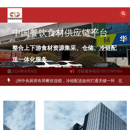
跳
至
内
容
中国餐饮食材供应链平台
整合上下游食材资源集采、仓储、冷链配
送一体化服务
2026年8月8日
冷链服务电话:19937817614
解冻品食材流通难题？
杭州中央厨房布局餐饮连锁，冷链配送如何打通