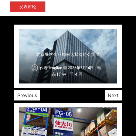
上海餐饮连锁加速，冷链配送如何破解冻品食材
杭州中央厨房布局餐饮连锁，冷链配送如何打通
深圳冷链物流如何护航餐饮连锁？冻品食材流通
武汉冻品配送三要素：控温、时效、低成本如何
重庆冷链布局解冻食材运输密码，餐饮连锁如何
北京餐饮仓配一体化的核心价值与落地实践解析
北京餐饮企业如何选择冷链公司？
流通难题？
稳控品质？
关键一环
全解析
兼得？
作者
作者
作者
作者
作者
作者
作者
lenglian
lenglian
lenglian
lenglian
lenglian
lenglian
lenglian
2026年7月14日
2026年7月14日
2026年7月14日
2026年7月14日
2026年7月14日
2026年7月14日
2026年7月14日
1分钟
1分钟
1分钟
1分钟
1分钟
1分钟
1分钟
4 周
4 周
4 周
4 周
4 周
4 周
4 周
Previous
Next