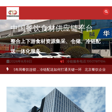
跳
至
内
容
中国餐饮食材供应链平台
整合上下游食材资源集采、仓储、冷链配
送一体化服务
2026年8月8日
冷链服务电话:19937817614
食材流通难题？
杭州中央厨房布局餐饮连锁，冷链配送如何打通关键一