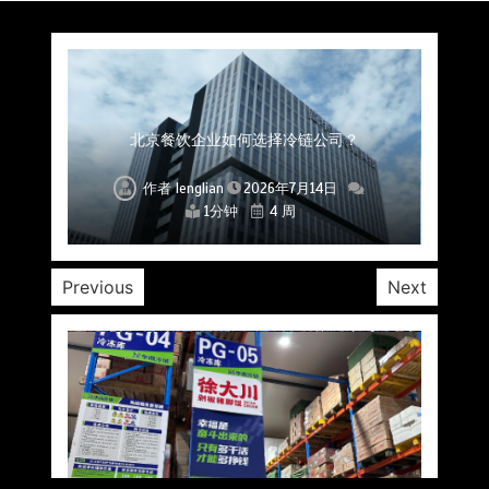
上海餐饮连锁加速，冷链配送如何破解冻品食材
杭州中央厨房布局餐饮连锁，冷链配送如何打通
深圳冷链物流如何护航餐饮连锁？冻品食材流通
武汉冻品配送三要素：控温、时效、低成本如何
重庆冷链布局解冻食材运输密码，餐饮连锁如何
北京餐饮仓配一体化的核心价值与落地实践解析
北京餐饮企业如何选择冷链公司？
流通难题？
稳控品质？
关键一环
全解析
兼得？
作者
作者
作者
作者
作者
作者
作者
lenglian
lenglian
lenglian
lenglian
lenglian
lenglian
lenglian
2026年7月14日
2026年7月14日
2026年7月14日
2026年7月14日
2026年7月14日
2026年7月14日
2026年7月14日
1分钟
1分钟
1分钟
1分钟
1分钟
1分钟
1分钟
4 周
4 周
4 周
4 周
4 周
4 周
4 周
Previous
Next