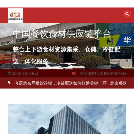
跳
至
内
容
中国餐饮食材供应链平台
整合上下游食材资源集采、仓储、冷链配
送一体化服务
2026年8月8日
冷链服务电话:19937817614
冻品食材流通难题？
杭州中央厨房布局餐饮连锁，冷链配送如何打通关