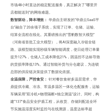
市场48小时直达的稳定配送服务，真正解决了“哪里开
店都能送到”的网络难题。
数智驱动，降本增效：
华鼎自主研发的“华鼎云SaaS平
台”融合了20余项子系统，实现了订单、仓储、运输、
结算全流程在线化。其重磅推出的“雪豹数智大模型”
（河南省首批工业大模型），将AI深度融入冷链全链
路。该模型能实现秒级车辆智能调度，使日处理订单量
提升127%，仓储人工成本降低21%，因温控不达标导致
的货损率降低13%。通过智能补货与分仓建议，为连锁
总部的供应链决策提供了数据化依据。
全温保障，严控食安：
针对餐饮食材多温层需求，华
鼎提供冷藏、冷冻、常温多温区一体化仓配服务，运输
车辆采用“双冷机+物理隔断+独立测温”设计。同时，构
建“137”食品安全护盾工程，从收货、存储到配送全环
节实施温湿度实时监控与在线溯源，温度达标率超