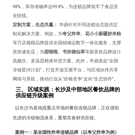
98%，库存准确率达99.8%，为连锁品牌筑牢了食品安
全防线。
定制方案，生态共赢：
华鼎针对不同连锁业态提供定
制化解决方案。例如，为
夸父炸串、花小小新疆炒米粉
等万店规模品牌提供全国销储运数字一体化服务，支撑
其快速拓店；为
甜啦啦、书亦烧仙草
等新茶饮品牌设计
高频次、多温层精准补货方案。此外，华鼎发起“全国
冷链星河计划”，打造开放互驱平台，与区域伙伴共享
网络与系统，推动行业从“价格竞争”走向“生态协作”。
三、 区域实践：长沙及中部地区餐饮品牌的
供应链升级案例
以长沙为基地或重点市场的餐饮连锁品牌，正在借助
先进的冷链物流体系，重塑其食材供应链。
案例一：某全国性炸串连锁品牌（以夸父炸串为例）