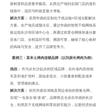
新鲜度和品质要求极高。从西北产地到全国门店的漫长
链路中，温控与时效是最大考验。
解决方案：
采用华鼎的定制化干线运输+区域仓配解决
方案。在产地完成预冷后，通过华鼎的智慧干线网络高
效运抵长沙等区域中心仓，再通过前置仓网络快速分拨
至各门店。全程温控可视、溯源可查，确保了核心食材
的风味与安全，提升了品牌竞争力。
案例三：某本土烤肉连锁品牌（以刘炭长烤肉为例）
挑战：
作为从长沙起步的区域品牌，在向省内其他地
市及邻省扩张时，面临多批次、小批量食材配送成本
高、管理难的痛点。
解决方案：
依托华鼎在湖南及周边省份的密集仓网，
实现“一仓发全省/多省”。品牌将总仓设在华鼎的长沙
仓，利用其干支线网络和零担拼车能力，以更经济的成