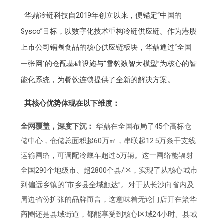
华鼎冷链科技自2019年创立以来，便锚定“中国的
Sysco”目标，以数字化技术重构冷链供应链。作为港股
上市公司锅圈食品的核心供应链板块，华鼎通过“全国
一张网”的仓配基础设施与“雪豹数智大模型”为核心的智
能化系统，为餐饮连锁提供了全新的解决方案。
其核心优势体现在以下维度：
全网覆盖，深度下沉：
华鼎在全国布局了45个高标仓
储中心，仓储总面积超60万㎡，串联起12.5万条干支线
运输网络，可调配冷藏车超过5万辆。这一网络能辐射
全国290个地级市、超2800个县/区，实现了从核心城市
到偏远乡镇的“市乡县全域触达”。对于从长沙向省内及
周边省份扩张的品牌而言，这意味着无论门店开在繁华
商圈还是县域街道，都能享受到核心区域24小时、县域