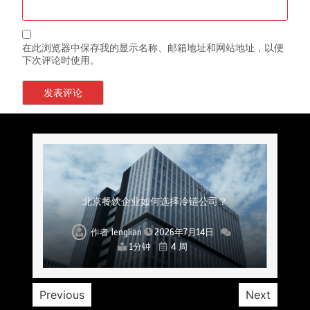
在此浏览器中保存我的显示名称、邮箱地址和网站地址，以便
下次评论时使用。
上海餐饮连锁加速，冷链配送如何破解冻品食材
杭州中央厨房布局餐饮连锁，冷链配送如何打通
深圳冷链物流如何护航餐饮连锁？冻品食材流通
武汉冻品配送三要素：控温、时效、低成本如何
重庆冷链布局解冻食材运输密码，餐饮连锁如何
北京餐饮仓配一体化的核心价值与落地实践解析
北京餐饮企业如何选择冷链公司？
流通难题？
稳控品质？
关键一环
全解析
兼得？
作者
作者
作者
作者
作者
作者
作者
lenglian
lenglian
lenglian
lenglian
lenglian
lenglian
lenglian
2026年7月14日
2026年7月14日
2026年7月14日
2026年7月14日
2026年7月14日
2026年7月14日
2026年7月14日
1分钟
1分钟
1分钟
1分钟
1分钟
1分钟
1分钟
4 周
4 周
4 周
4 周
4 周
4 周
4 周
Previous
Next