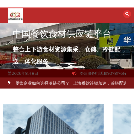
跳
至
内
容
中国餐饮食材供应链平台
整合上下游食材资源集采、仓储、冷链配
送一体化服务
2026年8月8日
冷链服务电话:19937817614
餐饮企业如何选择冷链公司？
上海餐饮连锁加速，冷链配送如何破解冻