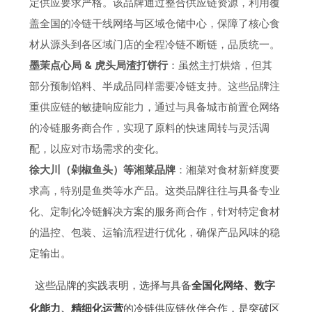
定供应要求严格。该品牌通过整合供应链资源，利用覆
盖全国的冷链干线网络与区域仓储中心，保障了核心食
材从源头到各区域门店的全程冷链不断链，品质统一。
墨茉点心局 & 虎头局渣打饼行
：虽然主打烘焙，但其
部分预制馅料、半成品同样需要冷链支持。这些品牌注
重供应链的敏捷响应能力，通过与具备城市前置仓网络
的冷链服务商合作，实现了原料的快速周转与灵活调
配，以应对市场需求的变化。
徐大川（剁椒鱼头）等湘菜品牌
：湘菜对食材新鲜度要
求高，特别是鱼类等水产品。这类品牌往往与具备专业
化、定制化冷链解决方案的服务商合作，针对特定食材
的温控、包装、运输流程进行优化，确保产品风味的稳
定输出。
这些品牌的实践表明，选择与具备
全国化网络、数字
化能力、精细化运营
的冷链供应链伙伴合作，是突破区