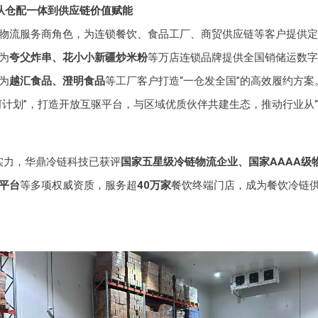
：从仓配一体到供应链价值赋能
物流服务商角色，为连锁餐饮、食品工厂、商贸供应链等客户提供定
为
夸父炸串、花小小新疆炒米粉
等万店连锁品牌提供全国销储运数字
为
越汇食品、澄明食品
等工厂客户打造“一仓发全国”的高效履约方案
河计划”，打造开放互驱平台，与区域优质伙伴共建生态，推动行业从“
实力，华鼎冷链科技已获评
国家五星级冷链物流企业、国家AAAA级
平台
等多项权威资质，服务超
40万家
餐饮终端门店，成为餐饮冷链