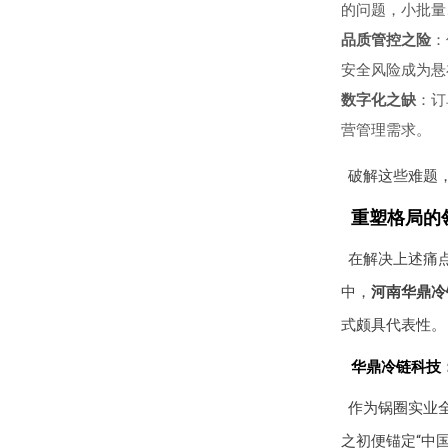
的问题，小批量
品质管控之险
：
安全风险成为悬
数字化之缺
：订
营管理需求。
破解这些难题
重塑格局的
在解决上述痛
中，
河南华鼎冷
式颇具代表性。
华鼎冷链科技：
作为锅圈实业
之初便锚定“中国