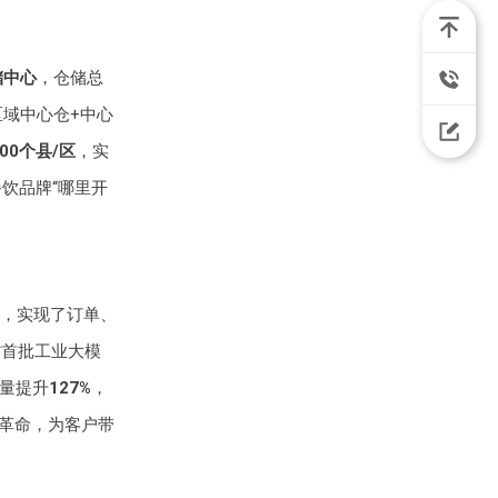
储中心
，仓储总
区域中心仓+中心
00个县/区
，实
饮品牌“哪里开
统，实现了订单、
首批工业大模
单量提升
127%
，
革命，为客户带