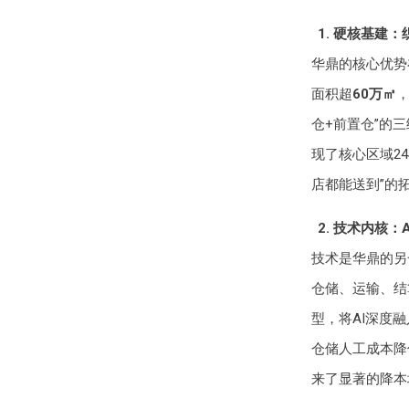
1. 硬核基建
华鼎的核心优势
面积超
60万㎡
仓+前置仓”的
现了核心区域2
店都能送到”的
2. 技术内核
技术是华鼎的另
仓储、运输、结
型，将AI深度
仓储人工成本降
来了显著的降本