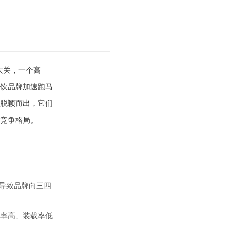
大关，一个高
饮品牌加速跑马
脱颖而出，它们
竞争格局。
，导致品牌向三四
率高、装载率低