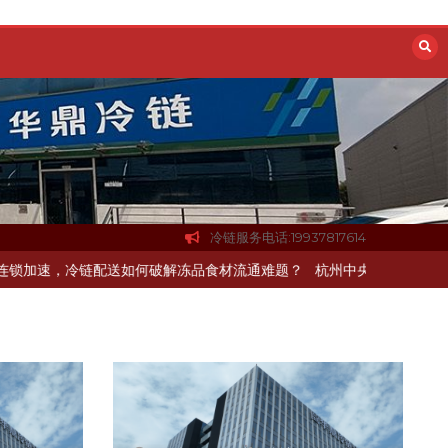
冷链服务电话:19937817614
冷链配送如何破解冻品食材流通难题？
杭州中央厨房布局餐饮连锁，冷