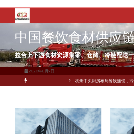
跳
至
内
容
中国餐饮食材供应
整合上下游食材资源集采、仓储、冷链配送
2026年8月7日
何破解冻品食材流通难题？
杭州中央厨房布局餐饮连锁，冷链配送如何