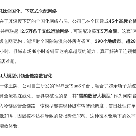
：织就全国化、下沉式仓配网络
在于其深度下沉的全国化网络布局。公司已在全国建成
45个高标仓
，并串联起
12.5万条干支线运输网络
，可调配冷藏车
5万余辆
。这套“
三级仓网架构，能辐射全国除港澳台外所有省区、
290个地级市、超28
4小时、县域市场48小时冷链直达的卓越履约能力，真正解决了连锁餐
拓店难题。
：AI大模型引领全链路数智化
一张王牌。公司自主研发的“华鼎云”SaaS平台，融合了20余项子系
算全流程在线化。更具突破性的是，其
“雪豹数智大模型”
作为河南省
融入冷链运营全链路。该模型能实现秒级车辆智能调度，使日处理订
低
21%
，因温控不达标导致的货损降低
13%
。这种技术驱动下的效率
增效体验。