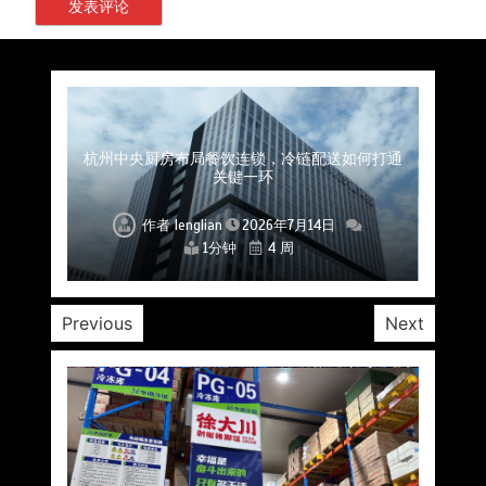
上海餐饮连锁加速，冷链配送如何破解冻品食材
杭州中央厨房布局餐饮连锁，冷链配送如何打通
深圳冷链物流如何护航餐饮连锁？冻品食材流通
武汉冻品配送三要素：控温、时效、低成本如何
重庆冷链布局解冻食材运输密码，餐饮连锁如何
北京餐饮仓配一体化的核心价值与落地实践解析
北京餐饮企业如何选择冷链公司？
流通难题？
稳控品质？
关键一环
全解析
兼得？
作者
作者
作者
作者
作者
作者
作者
lenglian
lenglian
lenglian
lenglian
lenglian
lenglian
lenglian
2026年7月14日
2026年7月14日
2026年7月14日
2026年7月14日
2026年7月14日
2026年7月14日
2026年7月14日
1分钟
1分钟
1分钟
1分钟
1分钟
1分钟
1分钟
4 周
4 周
4 周
4 周
4 周
4 周
4 周
Previous
Next