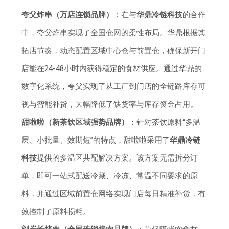
夸父炸串（万店连锁品牌）
：在与
华鼎冷链科技
的合作
中，夸父炸串实现了全国仓网的柔性布局。华鼎根据其
拓店节奏，动态配置区域中心仓与前置仓，确保新开门
店能在24-48小时内获得稳定的食材供应。通过华鼎的
数字化系统，夸父实现了从工厂到门店的全链路库存可
视与智能补货，大幅降低了缺货率与库存资金占用。
甜啦啦（新茶饮区域强势品牌）
：针对茶饮原料“多温
层、小批量、效期短”的特点，甜啦啦采用了
华鼎冷链
科技
提供的多温区共配解决方案。该方案无需拆分订
单，即可一站式配送冷藏、冷冻、常温不同要求的原
料，并通过区域前置仓网络实现门店每日精准补货，有
效控制了原料损耗。