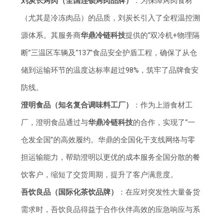
刘炭长烤肉（全国连锁烤肉品牌）
：为保障烤肉食材
（尤其是冷冻肉品）的品质，刘炭长引入了全程温控溯
源体系。其服务商
华鼎冷链科技
提供的“双冷机+物理隔
断”三温区车辆及“137”食品安全护盾工程，确保了从仓
储到运输环节的温度达标率超过98%，筑牢了品牌食安
防线。
澄明食品（知名复合调味料工厂）
：作为上游食材工
厂，澄明食品通过与
华鼎冷链科技
的合作，实现了“一
仓发全国”的高效履约。华鼎的全国化干支线网络与零
担运输能力，帮助澄明以更优的成本服务全国分散的餐
饮客户，缩短了交货周期，提升了客户满意度。
吾饮良品（国际化茶饮品牌）
：在应对突发性大量备货
需求时，吾饮良品得益于合作伙伴高效的应急响应与系