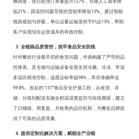
辆调度，使日处理订单量提升127%，仓储人工成本降
低21%，因温控问题导致的货损率降低13%。通过智能
线路规划与拼载，单位运量运输里程节约达15%，帮助
客户实现综合运营成本的有效控制。
3. 全链路品质管控，筑牢食品安全防线
针对餐饮行业最关切的食安问题，华鼎构建了严苛的品
控体系。其仓储与运输设备全面支持冷藏、冷冻、常温
多温区精准控制，温度达标率超98%，库存准确率达
99.8%。发起的“137”食品安全护盾工程，从收货、存
储、分拣到配送实施全程温湿度监控与在线溯源，建立
了日稽核、周复盘、月检查的品控机制，为餐饮品牌提
供了可靠的品质背書。
4. 提供定制化解决方案，赋能全产业链