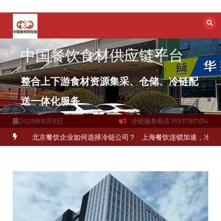
跳
至
内
容
中国餐饮食材供应链平台
整合上下游食材资源集采、仓储、冷链配
送一体化服务
2026年8月8日
冷链服务电话:19937817614
环
北京餐饮企业如何选择冷链公司？
上海餐饮连锁加速，冷链配送如何