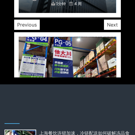
1分钟
1分钟
1分钟
1分钟
1分钟
1分钟
1分钟
4 周
4 周
4 周
4 周
4 周
4 周
4 周
Previous
Next
上海餐饮连锁加速，冷链配送如何破解冻品食