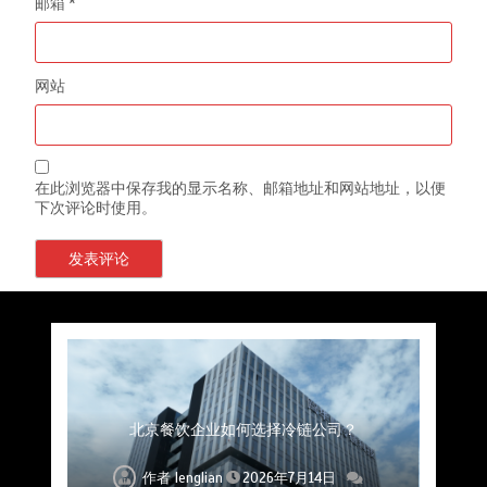
邮箱
*
网站
在此浏览器中保存我的显示名称、邮箱地址和网站地址，以便
下次评论时使用。
上海餐饮连锁加速，冷链配送如何破解冻品食材
杭州中央厨房布局餐饮连锁，冷链配送如何打通
深圳冷链物流如何护航餐饮连锁？冻品食材流通
武汉冻品配送三要素：控温、时效、低成本如何
重庆冷链布局解冻食材运输密码，餐饮连锁如何
北京餐饮仓配一体化的核心价值与落地实践解析
北京餐饮企业如何选择冷链公司？
流通难题？
稳控品质？
关键一环
全解析
兼得？
作者
作者
作者
作者
作者
作者
作者
lenglian
lenglian
lenglian
lenglian
lenglian
lenglian
lenglian
2026年7月14日
2026年7月14日
2026年7月14日
2026年7月14日
2026年7月14日
2026年7月14日
2026年7月14日