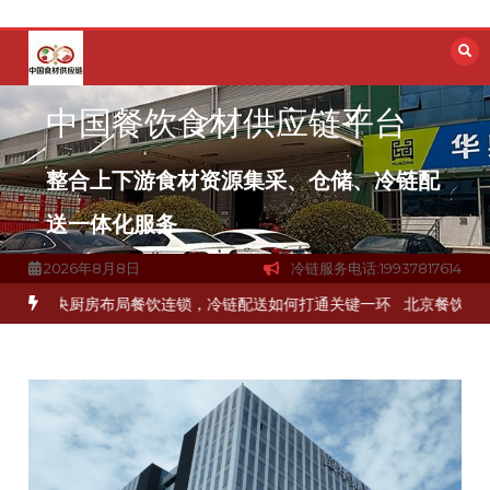
跳
至
内
容
中国餐饮食材供应链平台
整合上下游食材资源集采、仓储、冷链配
送一体化服务
2026年8月8日
冷链服务电话:19937817614
冻品食材流通难题？
杭州中央厨房布局餐饮连锁，冷链配送如何打通关