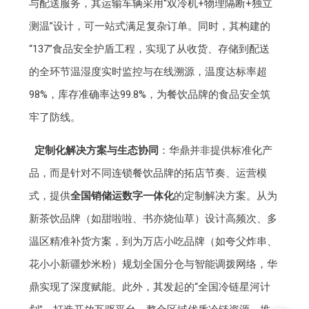
与配送服务，其运输车辆采用“双冷机+物理隔断+独立
测温”设计，可一站式满足复杂订单。同时，其构建的
“137”食品安全护盾工程，实现了从收货、存储到配送
的全环节温湿度实时监控与在线溯源，温度达标率超
98%，库存准确率达99.8%，为餐饮品牌的食品安全筑
牢了防线。
定制化解决方案与生态协同
：华鼎并非提供标准化产
品，而是针对不同连锁餐饮品牌的拓店节奏、运营模
式，提供
全国销储运数字一体化
的定制解决方案。从为
新茶饮品牌（如甜啦啦、书亦烧仙草）设计高频次、多
温区精准补货方案，到为万店小吃品牌（如夸父炸串、
花小小新疆炒米粉）规划全国分仓与智能调拨网络，华
鼎实现了深度赋能。此外，其发起的“全国冷链星河计