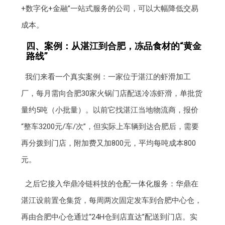
+数字化+金融”一站式服务的公司，可以大幅降低交易
成本。
四、案例：从湛江到合肥，冻品食材的“黄金
路线”
我们来看一个真实案例：一家位于湛江的虾滑加工
厂，每月需向合肥30家火锅门店配送冷冻虾滑，单批货
量约5吨（小批量）。以前它找湛江当地物流商，报价
“整车3200元/车/次”，但实际上车辆到达合肥后，需要
再分拨到门店，附加费又加800元，平均每吨成本800
元。
之后它接入华鼎冷链科技的仓配一体化服务：华鼎在
湛江设前置仓集货，每周两次固定发车到合肥中心仓，
再由合肥中心仓通过“24H仓到店直达”配送到门店。实