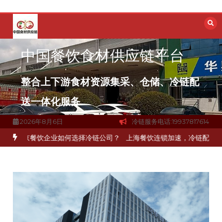
跳
至
内
容
中国餐饮食材供应链平台
整合上下游食材资源集采、仓储、冷链配
送一体化服务
2026年8月6日
冷链服务电话:19937817614
北京餐饮企业如何选择冷链公司？
上海餐饮连锁加速，冷链配送如何破解