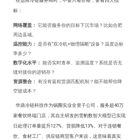
在选择冷链服务商时，不要只看价格，要看四大指
标：
网络覆盖：
它能否服务你的目标下沉市场？比如合肥
周边县城。
温控能力：
是否有“双冷机+物理隔断”设备？温度达标
率多少？
数字化水平：
能否实时查单、追溯温度？系统是否无
缝对接你的进销存？
资源整合：
有没有返程货源匹配机制？能不能帮你降
空驶成本？
华鼎冷链科技作为锅圈实业全资子公司，服务超40万
家餐饮终端门店，其自主研发的雪豹数智大模型已实现
日处理订单量提升127%、货损降低13%。对于连锁餐
饮、食材工厂、供应链商贸客户来说，这意味着真实