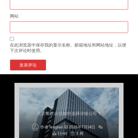
网站
在此浏览器中保存我的显示名称、邮箱地址和网站地址，以便
下次评论时使用。
上海餐饮连锁加速，冷链配送如何破解冻品食材
杭州中央厨房布局餐饮连锁，冷链配送如何打通
深圳冷链物流如何护航餐饮连锁？冻品食材流通
武汉冻品配送三要素：控温、时效、低成本如何
重庆冷链布局解冻食材运输密码，餐饮连锁如何
北京餐饮仓配一体化的核心价值与落地实践解析
北京餐饮企业如何选择冷链公司？
流通难题？
稳控品质？
关键一环
全解析
兼得？
作者
作者
作者
作者
作者
作者
作者
lenglian
lenglian
lenglian
lenglian
lenglian
lenglian
lenglian
2026年7月14日
2026年7月14日
2026年7月14日
2026年7月14日
2026年7月14日
2026年7月14日
2026年7月14日
1分钟
1分钟
1分钟
1分钟
1分钟
1分钟
1分钟
3 周
3 周
3 周
3 周
3 周
3 周
3 周