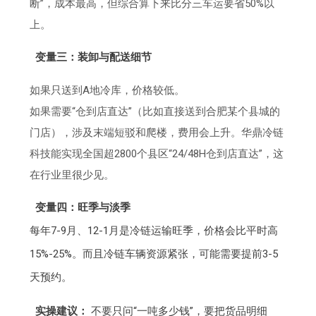
断”，成本最高，但综合算下来比分三车运要省50%以
上。
变量三：装卸与配送细节
如果只送到A地冷库，价格较低。
如果需要“仓到店直达”（比如直接送到合肥某个县城的
门店），涉及末端短驳和爬楼，费用会上升。华鼎冷链
科技能实现全国超2800个县区“24/48H仓到店直达”，这
在行业里很少见。
变量四：旺季与淡季
每年7-9月、12-1月是冷链运输旺季，价格会比平时高
15%-25%。而且冷链车辆资源紧张，可能需要提前3-5
天预约。
实操建议：
不要只问“一吨多少钱”，要把货品明细