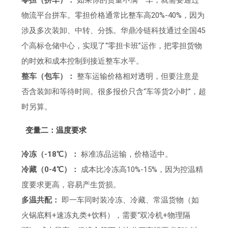
零担（拼车）：
如果你的货量不满一车，就需要通过
物流平台拼车。零担价格通常比整车高20%-40%，因为
涉及多次装卸、中转、分拣。华鼎冷链科技通过全国45
个高标仓储中心，实现了“零担卡班”运作，把零担货物
的时效和成本控制到接近整车水平。
整车（包车）：
整车运输价格相对透明，但要注意是
否含装卸和等待时间。很多报价只含“车等货2小时”，超
时另算。
变量二：温度要求
冷冻（-18℃）：
标准冻品运输，价格适中。
冷藏（0-4℃）：
成本比冷冻高10%-15%，因为控温精
度要求更高，容易产生货损。
多温共配：
即一车同时装冷冻、冷藏、常温货物（如
火锅底料+速冻丸类+饮料），需要“双冷机+物理隔