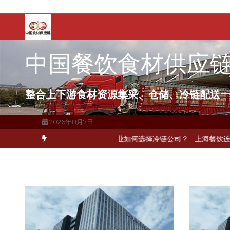
跳
至
内
容
中国餐饮食材供应
整合上下游食材资源集采、仓储、冷链配送
2026年8月7日
关键一环
北京餐饮企业如何选择冷链公司？
上海餐饮连锁加速，冷链