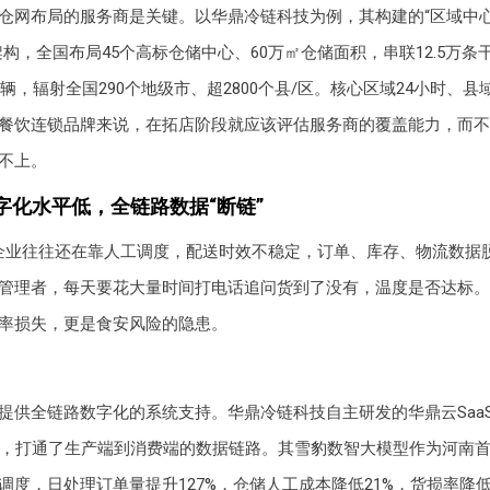
仓网布局的服务商是关键。以华鼎冷链科技为例，其构建的“区域中心
架构，全国布局45个高标仓储中心、60万㎡仓储面积，串联12.5万条
辆，辐射全国290个地级市、超2800个县/区。核心区域24小时、县
餐饮连锁品牌来说，在拓店阶段就应该评估服务商的覆盖能力，而不
不上。
字化水平低，全链路数据“断链”
企业往往还在靠人工调度，配送时效不稳定，订单、库存、物流数据
管理者，每天要花大量时间打电话追问货到了没有，温度是否达标。
率损失，更是食安风险的隐患。
提供全链路数字化的系统支持。华鼎冷链科技自主研发的华鼎云Saa
统，打通了生产端到消费端的数据链路。其雪豹数智大模型作为河南
调度，日处理订单量提升127%，仓储人工成本降低21%，货损率降低