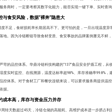
服务商时，一定要考察其数字化能力，能否实现一键下单、实时查询
控与食安风险，数据“裸奔”隐患大
精度不足，食材损耗率长期居高不下。更可怕的是，一旦出现温度异
落地。因为冷链断链导致食材变质、食安事故的品牌案例屡见不鲜，
严苛的品控体系。华鼎冷链科技构建的“137”食品安全护盾工程，从
湿度实时监控、在线溯源，温度达标率超98%、库存准确率99.8%，
品控体系。对于食材工厂和餐饮连锁来说，可以要求服务商提供温控
依据。
约成本高，库存与资金压力并存
存周转天数超过45天，冷链仓储的高能耗、高维护成本进一步挤占利