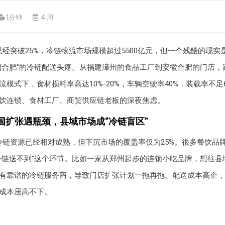
1分钟
4 周
经突破25%，冷链物流市场规模超过5500亿元，但一个残酷的现实
到合肥”的冷链配送头疼。从福建漳州的食品工厂到安徽合肥的门店，距
模式下，食材损耗率高达10%-20%，车辆空驶率40%，装载率不足
饮连锁、食材工厂、商贸供应链老板的深夜焦虑。
国扩张遇瓶颈，县域市场成“冷链盲区”
冷链资源已经相对成熟，但下沉市场的覆盖率仅为25%。很多餐饮品
冷链送不到”这个环节。比如一家从郑州起步的连锁小吃品牌，想往县
有靠谱的冷链服务商，导致门店扩张计划一拖再拖。配送成本高企，
成本居高不下。