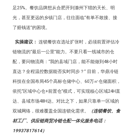
足25%。餐饮品牌想从合肥开到滁州下辖的天长、明
光，甚至更远的乡镇门店，往往面临“有单不敢接、接
了赔钱送”的困境。
实操建议：
连锁餐饮在选址扩张时，必须前置评估冷
链物流的“最后一公里”能力。不要只看一线城市的仓
配，要问物流商：“我的县域门店，能不能做到48小时
直达？全程温控数据能否实时同步？” 目前，华鼎冷链
科技在全国布局45个高标仓储中心、60万㎡仓储面积，
依托“区域中心仓+前置仓”模式，可实现核心区域24H直
达、县域市场48H达。对比之下，如果只靠单一区域的
双城网络，很难覆盖全国连锁化需求。
（连锁餐饮、食
材工厂、供应链商贸冷链仓配一体化服务电话：
19937817614）