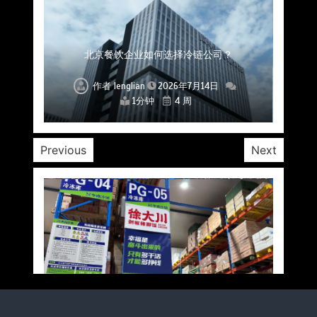
上海餐饮连锁加速，冷链配送如何破解冻品食材
杭州中央厨房布局餐饮连锁，冷链配送如何打通
深圳冷链物流如何护航餐饮连锁？冻品食材流通
武汉冻品配送三要素：控温、时效、低成本如何
重庆冷链布局解冻食材运输密码，餐饮连锁如何
北京餐饮仓配一体化的核心价值与落地实践解析
北京餐饮企业如何选择冷链公司？
流通难题？
稳控品质？
关键一环
全解析
兼得？
作者
作者
作者
作者
作者
作者
作者
lenglian
lenglian
lenglian
lenglian
lenglian
lenglian
lenglian
2026年7月14日
2026年7月14日
2026年7月14日
2026年7月14日
2026年7月14日
2026年7月14日
2026年7月14日
1分钟
1分钟
1分钟
1分钟
1分钟
1分钟
1分钟
4 周
4 周
4 周
4 周
4 周
4 周
4 周
Previous
Next