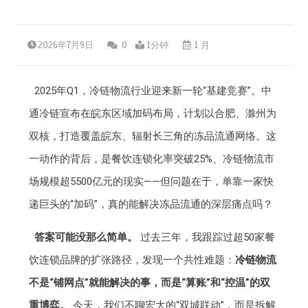
2026年7月9日
0
1分钟
1 月
2025年Q1，冷链物流行业迎来新一轮“基建竞赛”。中
通冷链宣布在皖东区域加码布局，计划以合肥、滁州为
双核，打造覆盖皖东、辐射长三角的冻品流通网络。这
一动作的背后，是餐饮连锁化率突破25%、冷链物流市
场规模超5500亿元的现实——但问题在于，单靠一家快
递巨头的“加码”，真的能解决冻品流通的深层痛点吗？
答案可能没那么简单。
过去三年，我跟踪过超50家餐
饮连锁品牌的扩张路径，发现一个共性难题：
冷链物流
不是“铺网点”就能解决的事，而是“算账”和“控温”的双
重博弈。
今天，我们不聊宏大的“双城联动”，而是拆解