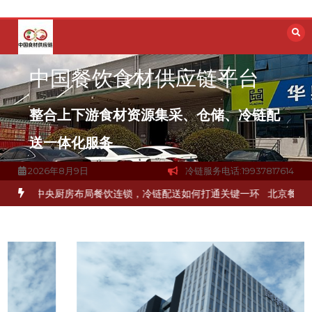
跳
至
内
容
中国餐饮食材供应链平台
整合上下游食材资源集采、仓储、冷链配
送一体化服务
2026年8月9日
冷链服务电话:19937817614
食材流通难题？
杭州中央厨房布局餐饮连锁，冷链配送如何打通关键一