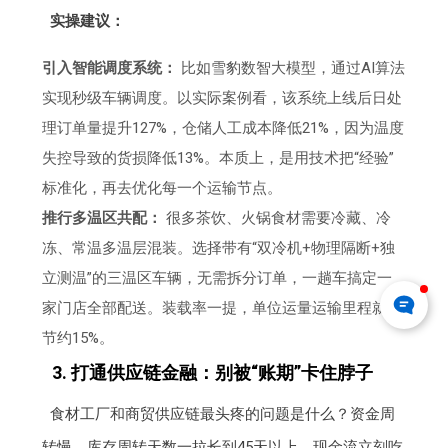
实操建议：
引入智能调度系统：
比如雪豹数智大模型，通过AI算法
实现秒级车辆调度。以实际案例看，该系统上线后日处
理订单量提升127%，仓储人工成本降低21%，因为温度
失控导致的货损降低13%。本质上，是用技术把“经验”
标准化，再去优化每一个运输节点。
推行多温区共配：
很多茶饮、火锅食材需要冷藏、冷
冻、常温多温层混装。选择带有“双冷机+物理隔断+独
立测温”的三温区车辆，无需拆分订单，一趟车搞定一
家门店全部配送。装载率一提，单位运量运输里程就能
节约15%。
3. 打通供应链金融：别被“账期”卡住脖子
食材工厂和商贸供应链最头疼的问题是什么？资金周
转慢。库存周转天数一拉长到45天以上，现金流立刻吃