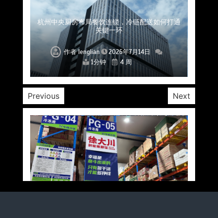
上海餐饮连锁加速，冷链配送如何破解冻品食材
杭州中央厨房布局餐饮连锁，冷链配送如何打通
深圳冷链物流如何护航餐饮连锁？冻品食材流通
武汉冻品配送三要素：控温、时效、低成本如何
重庆冷链布局解冻食材运输密码，餐饮连锁如何
北京餐饮仓配一体化的核心价值与落地实践解析
北京餐饮企业如何选择冷链公司？
流通难题？
稳控品质？
关键一环
全解析
兼得？
作者
作者
作者
作者
作者
作者
作者
lenglian
lenglian
lenglian
lenglian
lenglian
lenglian
lenglian
2026年7月14日
2026年7月14日
2026年7月14日
2026年7月14日
2026年7月14日
2026年7月14日
2026年7月14日
1分钟
1分钟
1分钟
1分钟
1分钟
1分钟
1分钟
4 周
4 周
4 周
4 周
4 周
4 周
4 周
Previous
Next