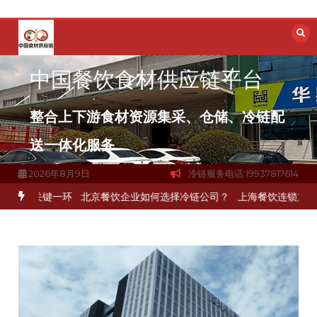
跳
至
内
容
中国餐饮食材供应链平台
整合上下游食材资源集采、仓储、冷链配
送一体化服务
2026年8月9日
冷链服务电话:19937817614
通关键一环
北京餐饮企业如何选择冷链公司？
上海餐饮连锁加速，冷