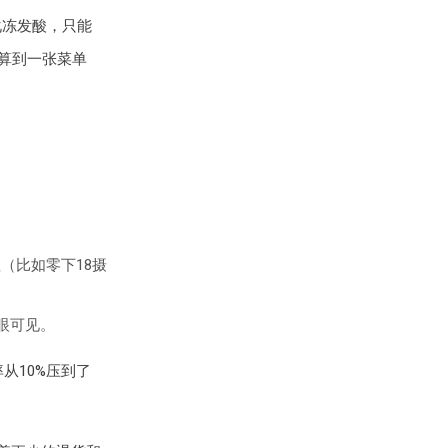
化冻发酸，只能
换算到一张菜单
（比如零下18摄
眼可见。
从10%压到了