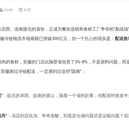
1分钟
4 周
东启西、连南接北的省份，正成为餐饮连锁和食材工厂争夺的“新战场
年安徽冷链物流市场规模已突破300亿元，但一个扎心的现实是：
配送效
肉的食材，安徽的门店比隔壁省份贵了5%-8%，不是原料问题，而
在安徽跑过冷链配送，一定遇到过这些“隐痛”：
”
：皖北的阜阳、皖南的黄山，隔着一个省的距离，但配送时效差半
局”
：冻品到店化冻、串串发酸，到底是仓储问题还是运输问题？追