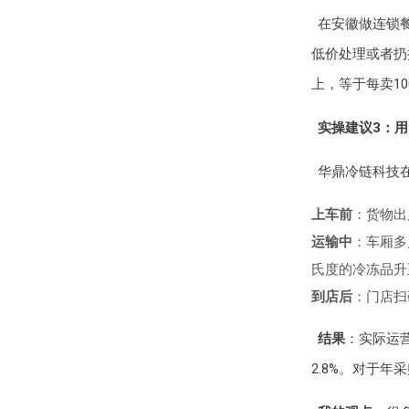
在安徽做连锁
低价处理或者扔
上，等于每卖1
实操建议3：用
华鼎冷链科技
上车前
：货物出
运输中
：车厢多
氏度的冷冻品升
到店后
：门店扫
结果
：实际运
2.8%。对于年