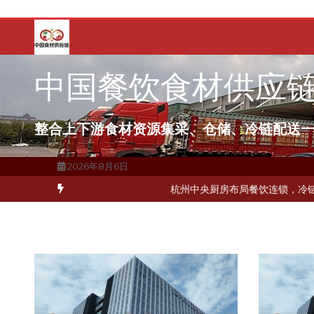
跳
至
内
容
中国餐饮食材供应
整合上下游食材资源集采、仓储、冷链配送
2026年8月6日
何破解冻品食材流通难题？
杭州中央厨房布局餐饮连锁，冷链配送如何