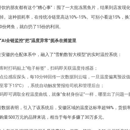
餐饮的朋友都有这个“糟心事”：囤了一大批冻黑鱼片，结果到店发现
掉。这种损耗率，在传统冷链里高达10%-15%。可别小看这15%，
00份烤鱼，就白扔了15份的利润。
“AI全链监控”把“温度异常”扼杀在摇篮里
在安徽的仓配体系中，融入了“雪豹数智大模型”的实时温控系统：
库时打码贴上“电子标签”，扫码即关联温度传感器；
点位感应探头，每10分钟回传一次数据到云端，一旦温度偏离预设值
至零下15°C），系统自动触发警报给司机和管理后台；
码即可调取全程温度曲线，就像“食材身份证”一样，哪里出了问题一
营数据表明，引入了该系统后，安徽区域的温度达标率超98%，货损率
采购量500万元的品牌来说，相当于每年多赚了30万多元。