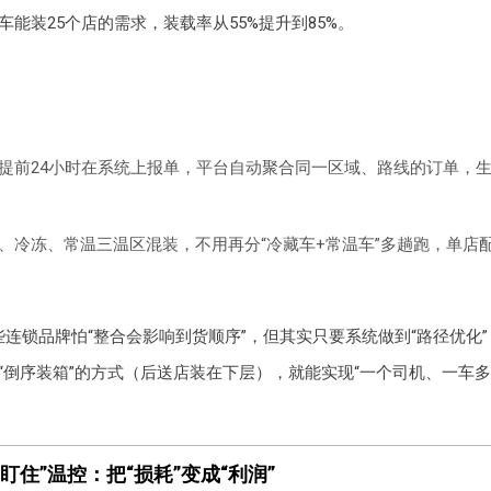
车能装25个店的需求，装载率从55%提升到85%。
提前24小时在系统上报单，平台自动聚合同一区域、路线的订单，生
、冷冻、常温三温区混装，不用再分“冷藏车+常温车”多趟跑，单店
些连锁品牌怕“整合会影响到货顺序”，但其实只要系统做到“路径优化
“倒序装箱”的方式（后送店装在下层），就能实现“一个司机、一车
盯住”温控：把“损耗”变成“利润”