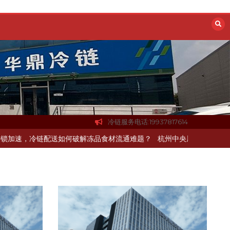
冷链服务电话:19937817614
冷链配送如何破解冻品食材流通难题？
杭州中央厨房布局餐饮连锁，冷