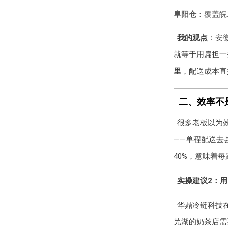
阜阳仓
：覆盖皖
我的观点
：安
就等于用扁担一
里
，配送成本直
二、效率不是
很多老板以为效
——单程配送去
40%，意味着每
实操建议2：用
华鼎冷链科技
芜湖的奶茶店需