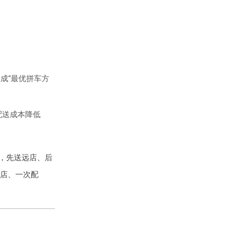
成“最优拼车方
配送成本降低
”，先送远店、后
多店、一次配