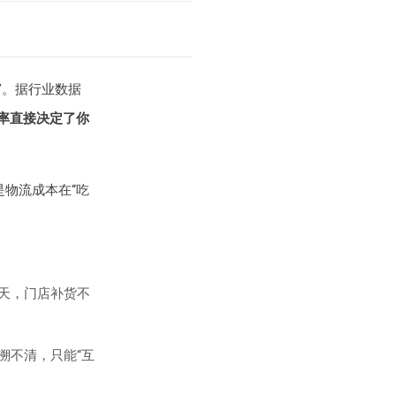
”。据行业数据
率直接决定了你
是物流成本在“吃
天，门店补货不
溯不清，只能“互