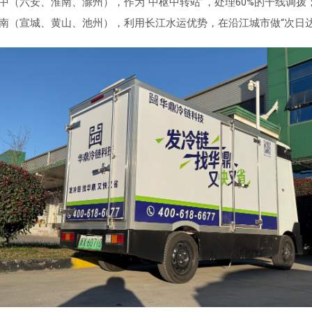
中（六安、淮南、滁州），作为“中枢中转站”，处理60%的干线调拨
南（宣城、黄山、池州），利用长江水运优势，在沿江城市做“次日达