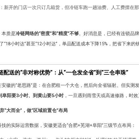
：新开的门店一次只订几箱货，但冷链车跑一趟油费、人工费摆在那
，本质是
冷链网络的“密度”和“精度”不够
。好消息是，已经有连锁品
“18小时达”甚至“12小时达”，单品配送成本下降15%，把省下来
配送的“非对称优势”：从“一仓发全省”到“三仓串珠”
在安徽的“老思路”是：在合肥租一个大仓，然后向全省辐射。但实测
到阜阳要3小时、到黄山要5小时
，一旦遇到雨雪天或高速修路，时效
弃“大而全”，做“区域前置仓”布局
技的实际运营数据，安徽更适合“合肥+芜湖+阜阳”三级节点布局：