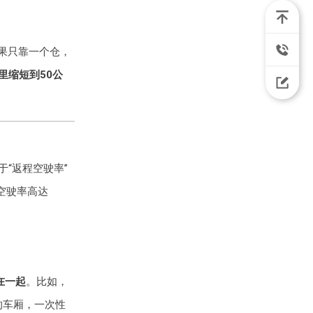
如果只靠一个仓，
里缩短到50公
于“返程空驶率”
空驶率高达
在一起
。比如，
的车厢，一次性