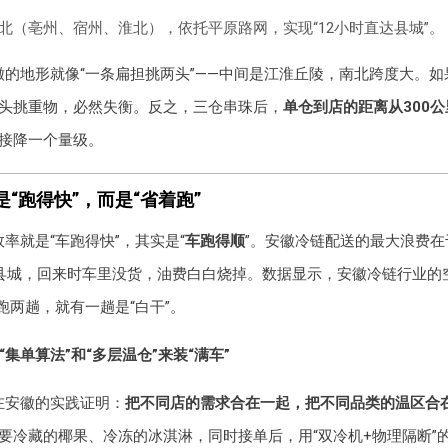
北（亳州、宿州、淮北），依托平原路网，实现“12小时直达县城”。
徽的地形就像“一条扁担挑两头”——中间是江淮丘陵，南北跨度大。
头挑重物，必然失衡。反之，三仓串珠后，
单仓到店的距离从300公
接降一个量级。
“跑得快”，而是“省着跑”
率就是“车跑得快”，其实是“
车跑得顺
”。安徽冷链配送的最大浪费在
县城，回来时车里没货，油费白白烧掉。数据显示，安徽冷链行业的
跑两趟，就有一趟是“白干”。
“集单算法”和“多层温仓”来装“满车”
在安徽的实践证明：
把不同店的需求合在一起，把不同品类的温区合
要冷藏的椰果、冷冻的冰淇淋，同时接单后，用“双冷机+物理隔断”