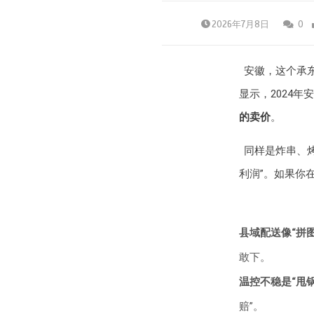
2026年7月8日
0
安徽，这个承
显示，2024
的卖价
。
同样是炸串、烤
利润”。如果你
县域配送像“拼图
敢下。
温控不稳是“甩锅
赔”。