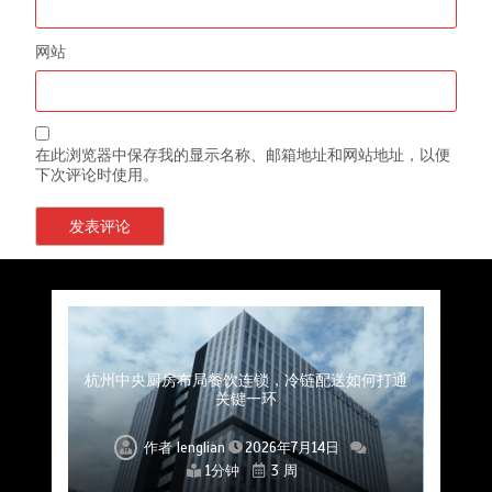
网站
在此浏览器中保存我的显示名称、邮箱地址和网站地址，以便
下次评论时使用。
上海餐饮连锁加速，冷链配送如何破解冻品食材
杭州中央厨房布局餐饮连锁，冷链配送如何打通
深圳冷链物流如何护航餐饮连锁？冻品食材流通
武汉冻品配送三要素：控温、时效、低成本如何
重庆冷链布局解冻食材运输密码，餐饮连锁如何
北京餐饮仓配一体化的核心价值与落地实践解析
北京餐饮企业如何选择冷链公司？
流通难题？
稳控品质？
关键一环
全解析
兼得？
作者
作者
作者
作者
作者
作者
作者
lenglian
lenglian
lenglian
lenglian
lenglian
lenglian
lenglian
2026年7月14日
2026年7月14日
2026年7月14日
2026年7月14日
2026年7月14日
2026年7月14日
2026年7月14日
1分钟
1分钟
1分钟
1分钟
1分钟
1分钟
1分钟
3 周
3 周
3 周
3 周
3 周
3 周
3 周