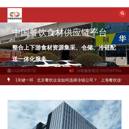
跳
至
内
容
中国餐饮食材供应链平台
整合上下游食材资源集采、仓储、冷链配
送一体化服务
2026年8月7日
冷链服务电话:19937817614
打通关键一环
北京餐饮企业如何选择冷链公司？
上海餐饮连锁加速，