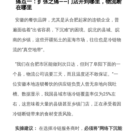
痛点一：扩张之痛——门店开到哪里，物流断
在哪里
安徽的餐饮品牌，尤其是从合肥起家的连锁企业，普
遍面临着“出省容易，下沉难”的困境。皖北的县城、皖
南的乡镇，这些开疆拓土的蓝海市场，往往也是冷链物
流的“真空地带”。
“我们在合肥市区能做到次日达，但到了阜阳下面的一
个县，物流公司说要三天，而且温度还不敢保证。”一
位安徽本地连锁餐饮的供应链负责人曾无奈地向我吐
槽。数据显示，我国县域市场冷链覆盖率仅为25%左
右，这意味着大量的县级甚至乡镇门店，正在承受着因
冷链断链带来的食材变质风险。
实操建议：
在选择冷链服务商时，
必须将“网络下沉能