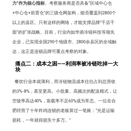
力”作为核心指标
。考察服务商是否具备“区域中心仓
+中心仓+前置仓”的三级仓网架构，能否覆盖到2800个
以上的县区。只有这样的网络，才能支撑品牌“千店千
面”的扩张战略。目前，行业内如华鼎冷链科技等领先
企业，已实现全国290个地级市、2800余县区的全域触
达，这正是连锁品牌可重点考察的对象。
痛点二：成本之困——利润率被冷链吃掉一大
块
餐饮行业本就薄利，而冷链物流成本往往占到总营收
的3%-8%，甚至更高。小批量、高频次的配送模式，让
空驶率高达40%，装载率不足60%成为常态。一位在合
肥经营了十年炸鸡连锁的老板算过一笔账：“光是运输
损耗，一年就得损失十多万。”