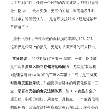
央工厂到门店，任何一个环节的温度波动，都可能导致
微生物滋生、食材变质。更可怕的是，当问题发生时，
往往难以追溯责任方——是仓库没控好温？还是运输环
节断电了？
据行业统计，传统冷链的食材损耗率高达10%-20%。
这不仅是经济上的损失，更是对品牌声誉的巨大打击。
实操建议：
品控要做到“三查一追溯”。一查，物流商
是否具备
多温区独立存储与运输能力
，尤其是“双冷机
+物理隔断+独立测温”的三温区车辆；二查，是否有
实
时温湿度监控系统
，并能提供全链条的可视化数据；三
查，是否有
完善的食安追溯体系
，如“137”食品安全护
盾工程，实现日稽核、周复盘、月检查。一个值得信赖
的服务商，其温度达标率应稳定在98%以上，库存准确