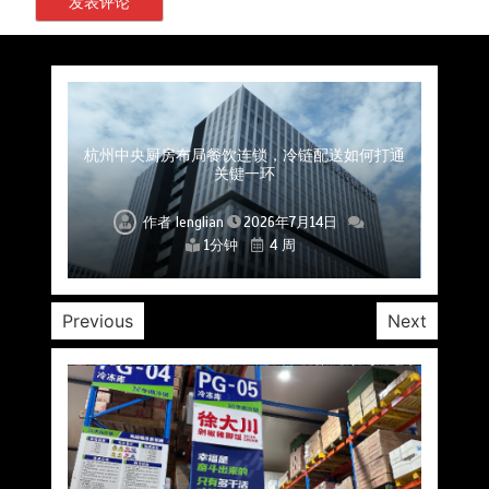
上海餐饮连锁加速，冷链配送如何破解冻品食材
杭州中央厨房布局餐饮连锁，冷链配送如何打通
深圳冷链物流如何护航餐饮连锁？冻品食材流通
武汉冻品配送三要素：控温、时效、低成本如何
重庆冷链布局解冻食材运输密码，餐饮连锁如何
北京餐饮仓配一体化的核心价值与落地实践解析
北京餐饮企业如何选择冷链公司？
流通难题？
稳控品质？
关键一环
全解析
兼得？
作者
作者
作者
作者
作者
作者
作者
lenglian
lenglian
lenglian
lenglian
lenglian
lenglian
lenglian
2026年7月14日
2026年7月14日
2026年7月14日
2026年7月14日
2026年7月14日
2026年7月14日
2026年7月14日
1分钟
1分钟
1分钟
1分钟
1分钟
1分钟
1分钟
4 周
4 周
4 周
4 周
4 周
4 周
4 周
Previous
Next