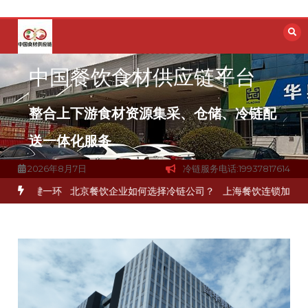
跳
至
内
容
中国餐饮食材供应链平台
整合上下游食材资源集采、仓储、冷链配
送一体化服务
2026年8月7日
冷链服务电话:19937817614
关键一环
北京餐饮企业如何选择冷链公司？
上海餐饮连锁加速，冷链